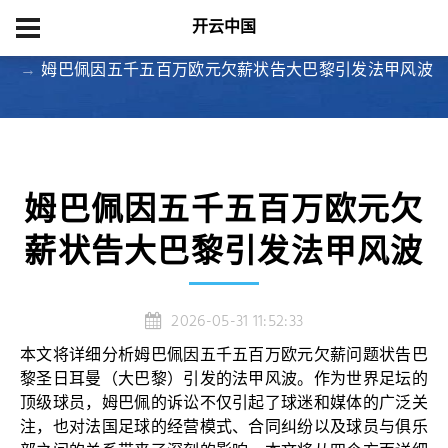
开云中国
首页
项目展示
姆巴佩因五千五百万欧元欠薪状告大巴黎引发法甲风波
姆巴佩因五千五百万欧元欠
薪状告大巴黎引发法甲风波
2026-05-31 11:52:33
本文将详细分析姆巴佩因五千五百万欧元欠薪问题状告巴
黎圣日耳曼（大巴黎）引发的法甲风波。作为世界足坛的
顶级球员，姆巴佩的诉讼不仅引起了球迷和媒体的广泛关
注，也对法国足球的经营模式、合同纠纷以及球员与俱乐