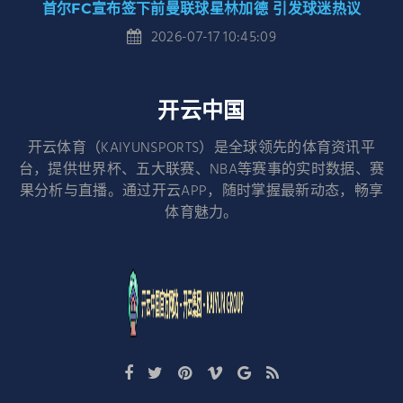
首尔FC宣布签下前曼联球星林加德 引发球迷热议
2026-07-17 10:45:09
开云中国
开云体育（KAIYUNSPORTS）是全球领先的体育资讯平
台，提供世界杯、五大联赛、NBA等赛事的实时数据、赛
果分析与直播。通过开云APP，随时掌握最新动态，畅享
体育魅力。