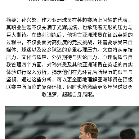
---
摘要：孙兴慜，作为亚洲球员在英超赛场上闪耀的代表，
其职业生涯不仅充满了光辉成绩，也承载着无形的压力与
巨大期待。在热刺训练后，他坦言亚洲球员在征战英超的
过程中，不仅要面对高强度的竞技挑战，还需要承受来自
媒体、球迷以及家乡球迷的多重心理压力。文章将从竞技
压力、文化与适应、外界期待与舆论压力、心理调适与自
我管理四个方面，对孙兴慜及其他亚洲球员在英超的真实
体验进行深入分析，揭示他们在光环背后所经历的艰辛与
坚韧。通过这些分析，可以更全面地理解亚洲球员在顶级
联赛中所面临的复杂环境，同时也能激励更多年轻球员勇
敢追梦，超越自身局限。