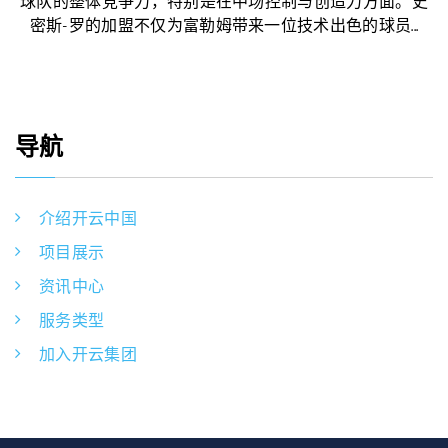
球队的整体竞争力，特别是在中场控制与创造力方面。史
密斯-罗的加盟不仅为富勒姆带来一位技术出色的球员...
导航
介绍开云中国
项目展示
资讯中心
服务类型
加入开云集团