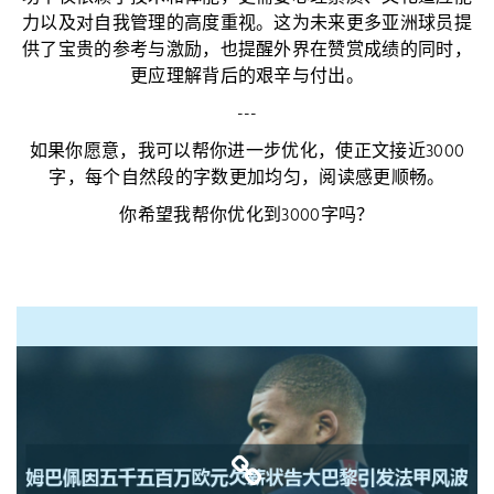
力以及对自我管理的高度重视。这为未来更多亚洲球员提
供了宝贵的参考与激励，也提醒外界在赞赏成绩的同时，
更应理解背后的艰辛与付出。
---
如果你愿意，我可以帮你进一步优化，使正文接近3000
字，每个自然段的字数更加均匀，阅读感更顺畅。
你希望我帮你优化到3000字吗？