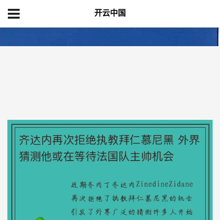
开云中国
首页
Our Profiles