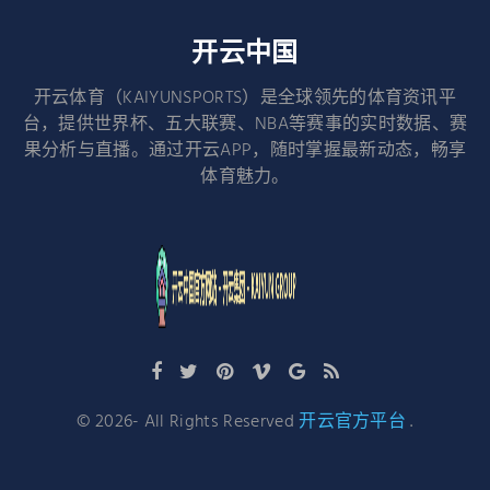
开云中国
开云体育（KAIYUNSPORTS）是全球领先的体育资讯平
台，提供世界杯、五大联赛、NBA等赛事的实时数据、赛
果分析与直播。通过开云APP，随时掌握最新动态，畅享
体育魅力。
©
2026
- All Rights Reserved
开云官方平台
.