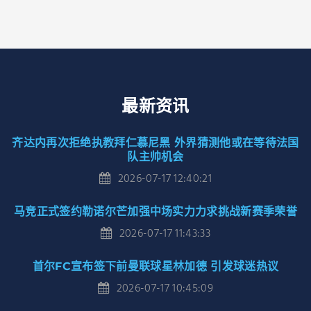
最新资讯
齐达内再次拒绝执教拜仁慕尼黑 外界猜测他或在等待法国
队主帅机会
2026-07-17 12:40:21
马竞正式签约勒诺尔芒加强中场实力力求挑战新赛季荣誉
2026-07-17 11:43:33
首尔FC宣布签下前曼联球星林加德 引发球迷热议
2026-07-17 10:45:09