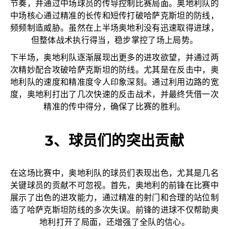
节奏，并通过中场球员的传导控制比赛局面。奥地利队的
中场核心通过精准的长传和短传打破哈萨克斯坦的防线，
频频制造威胁。虽然在上半场奥地利没有迅速取得进球，
但整体战术执行得当，稳步掌控了场上局势。
下半场，奥地利队逐渐展现出更多的进攻欲望，并通过两
次精妙配合攻破哈萨克斯坦的防线。尤其是在反击中，奥
地利队的速度和精准度令人印象深刻。通过利用边路的宽
度，奥地利打出了几次快速的反击战术，并最终凭借一次
精准的传中得分，确保了比赛的胜利。
3、球员们的突出贡献
在这场比赛中，奥地利队的球员们表现出色，尤其是几名
关键球员的贡献不可忽视。首先，奥地利的前锋在比赛中
展示了出色的进攻能力，通过精准的射门和合理的站位制
造了哈萨克斯坦防线的多次失误。前锋的进球不仅帮助奥
地利打开了局面，还增强了全队的信心。