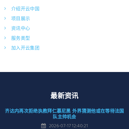
介绍开云中国
项目展示
资讯中心
服务类型
加入开云集团
最新资讯
齐达内再次拒绝执教拜仁慕尼黑 外界猜测他或在等待法国
队主帅机会
2026-07-17 12:40:21