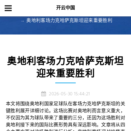
开云中国
首页
项目展示
奥地利客场力克哈萨克斯坦迎来重要胜利
奥地利客场力克哈萨克斯坦
迎来重要胜利
2026-05-30 15:44:21
本文将围绕奥地利国家足球队在客场力克哈萨克斯坦的关
键胜利展开详细讨论。这场比赛对奥地利而言意义重大，
不仅因为其为球队带来了重要的三分，还因为这场胜利对
奥地利接下来的国际比赛形势具有深远影响。文章将从四