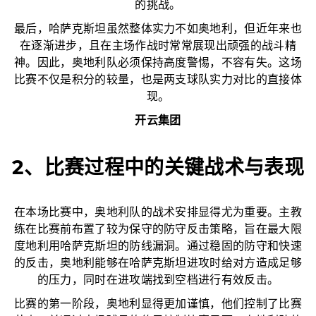
的挑战。
最后，哈萨克斯坦虽然整体实力不如奥地利，但近年来也
在逐渐进步，且在主场作战时常常展现出顽强的战斗精
神。因此，奥地利队必须保持高度警惕，不容有失。这场
比赛不仅是积分的较量，也是两支球队实力对比的直接体
现。
开云集团
2、比赛过程中的关键战术与表现
在本场比赛中，奥地利队的战术安排显得尤为重要。主教
练在比赛前布置了较为保守的防守反击策略，旨在最大限
度地利用哈萨克斯坦的防线漏洞。通过稳固的防守和快速
的反击，奥地利能够在哈萨克斯坦进攻时给对方造成足够
的压力，同时在进攻端找到空档进行有效反击。
比赛的第一阶段，奥地利显得更加谨慎，他们控制了比赛