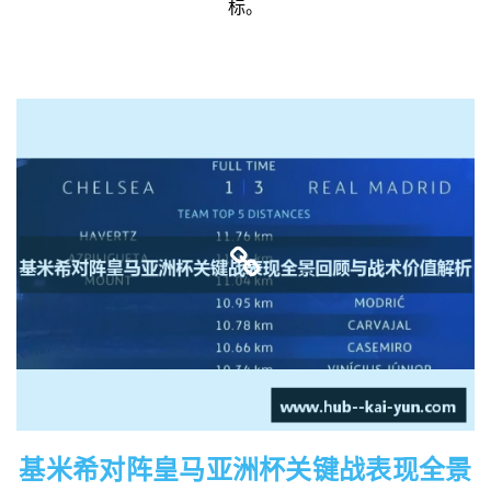
标。
基米希对阵皇马亚洲杯关键战表现全景