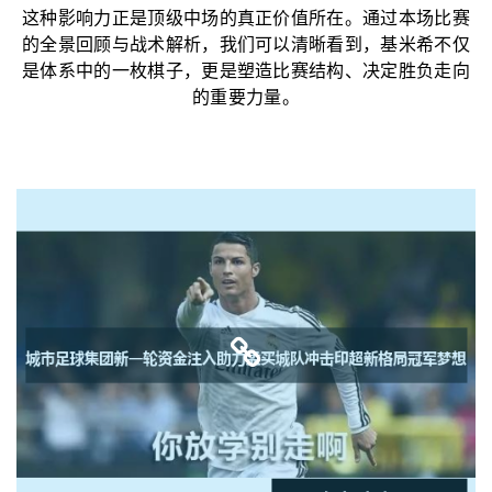
这种影响力正是顶级中场的真正价值所在。通过本场比赛
的全景回顾与战术解析，我们可以清晰看到，基米希不仅
是体系中的一枚棋子，更是塑造比赛结构、决定胜负走向
的重要力量。