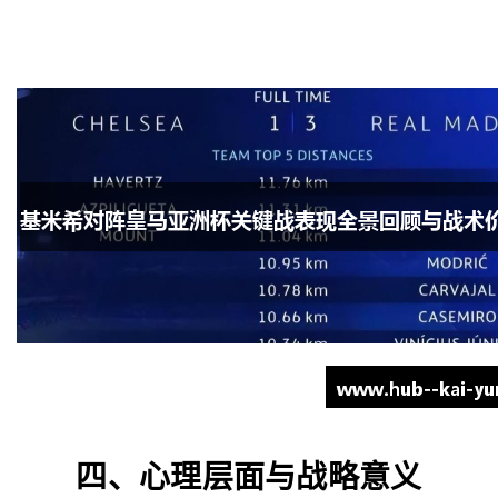
四、心理层面与战略意义