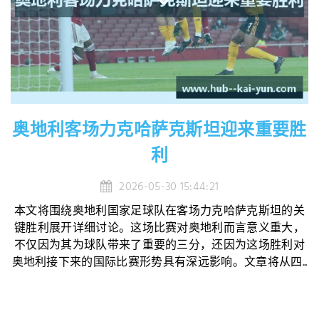
奥地利客场力克哈萨克斯坦迎来重要胜
利
2026-05-30 15:44:21
本文将围绕奥地利国家足球队在客场力克哈萨克斯坦的关
键胜利展开详细讨论。这场比赛对奥地利而言意义重大，
不仅因为其为球队带来了重要的三分，还因为这场胜利对
奥地利接下来的国际比赛形势具有深远影响。文章将从四...