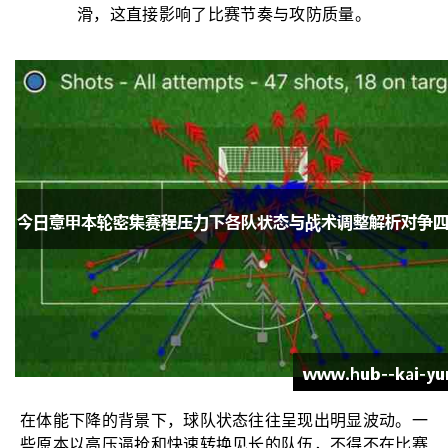
滑，这直接影响了比赛节奏与攻防质量。
在体能下降的背景下，球队状态往往呈现出明显波动。一
些原本以高压逼抢和快速转换见长的队伍，不得不在比赛