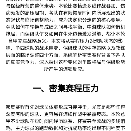
与保级阵营的整体走势。本轮比赛恰逢多线作战叠加、伤
病频发的高压周期，各队在有限恢复时间内所展现出的状
态起伏与临场调整能力，成为决定积分走向的核心变量。
强队如何在轮换与成绩之间寻找平衡，中游球队如何借机
搅局，而保级队伍又如何在生死边缘激发潜能，都让本轮
意甲充满战略意义。本文将从赛程压力对球队状态的影
响、争四球队的战术应变、保级球队的生存策略以及教练
层面的临场调整四个方面，系统解析密集赛程背景下各队
的真实竞争力，深入探讨这些变化对争四格局与保级形势
所产生的连锁反应。
一、密集赛程压力
密集赛程首先对球员体能形成直接冲击，尤其是那些阵容
深度有限的球队，更容易在连续作战中暴露疲态。本轮意
甲不少球队在短时间内经历联赛、杯赛甚至欧战的多线消
耗，主力球员的跑动数据和对抗成功率均出现不同程度下