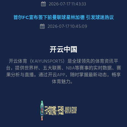
2026-07-17 11:43:33
首尔FC宣布签下前曼联球星林加德 引发球迷热议
2026-07-17 10:45:09
开云中国
开云体育（KAIYUNSPORTS）是全球领先的体育资讯平
台，提供世界杯、五大联赛、NBA等赛事的实时数据、赛
果分析与直播。通过开云APP，随时掌握最新动态，畅享
体育魅力。