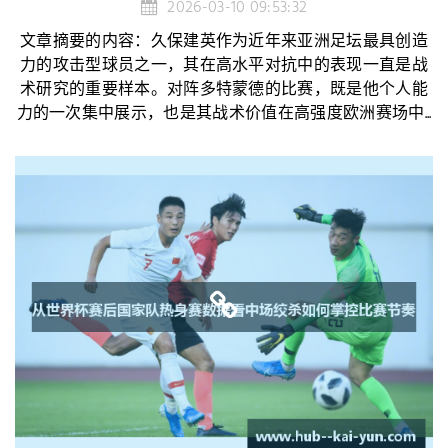
2026-03-10 09:53:32
文章摘要的内容：久保建英作为近年来亚洲足坛最具创造
力的攻击型球员之一，其在高水平对抗中的表现一直是战
术研究的重要样本。对阵多特蒙德的比赛，既是他个人能
力的一次集中展示，也是其战术价值在高强度欧洲赛场中...