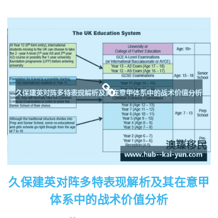
久保建英对阵多特表现解析及其在意甲
体系中的战术价值分析