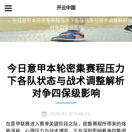
开云中国
首页
资讯中心
今日意甲本轮密集赛程压力下各队状态与战术调整解析
对争四保级影响
今日意甲本轮密集赛程压力
下各队状态与战术调整解析
对争四保级影响
2026-03-10 11:46:20
在意甲联赛进入赛季关键阶段之际，密集赛程所带来的体
能消耗、心理压力与战术博弈，正在深刻影响着争四集团