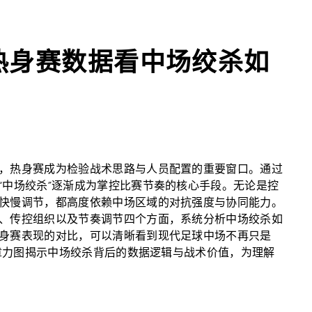
热身赛数据看中场绞杀如
，热身赛成为检验战术思路与人员配置的重要窗口。通过
“中场绞杀”逐渐成为掌控比赛节奏的核心手段。无论是控
快慢调节，都高度依赖中场区域的对抗强度与协同能力。
、传控组织以及节奏调节四个方面，系统分析中场绞杀如
身赛表现的对比，可以清晰看到现代足球中场不再只是
文章力图揭示中场绞杀背后的数据逻辑与战术价值，为理解