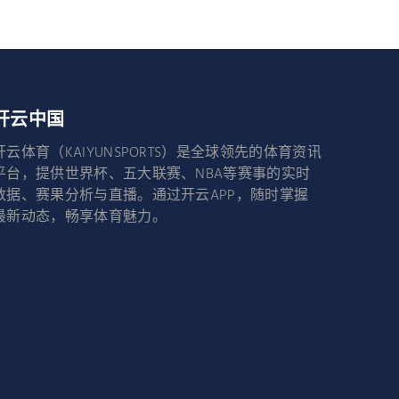
开云中国
开云体育（KAIYUNSPORTS）是全球领先的体育资讯
平台，提供世界杯、五大联赛、NBA等赛事的实时
数据、赛果分析与直播。通过开云APP，随时掌握
最新动态，畅享体育魅力。