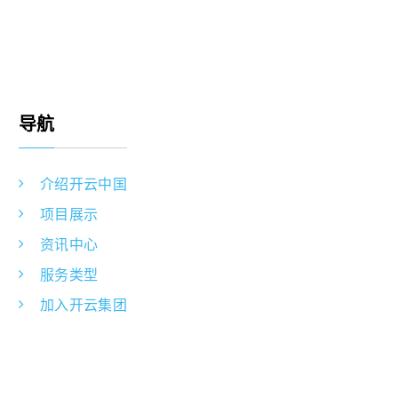
导航
介绍开云中国
项目展示
资讯中心
服务类型
加入开云集团