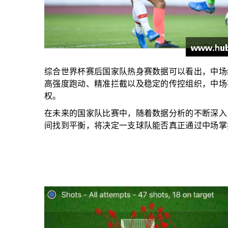
综合世界杯赛后国家队热身赛数据可以看出，中场
高强度跑动、精准拦截以及稳定的传控组织，中场
权。
在未来的国家队比赛中，随着数据分析的不断深入
间找到平衡，将决定一支球队能否真正通过中场掌