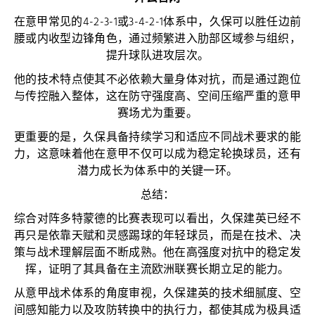
在意甲常见的4-2-3-1或3-4-2-1体系中，久保可以胜任边前
腰或内收型边锋角色，通过频繁进入肋部区域参与组织，
提升球队进攻层次。
他的技术特点使其不必依赖大量身体对抗，而是通过跑位
与传控融入整体，这在防守强度高、空间压缩严重的意甲
赛场尤为重要。
更重要的是，久保具备持续学习和适应不同战术要求的能
力，这意味着他在意甲不仅可以成为稳定轮换球员，还有
潜力成长为体系中的关键一环。
总结：
综合对阵多特蒙德的比赛表现可以看出，久保建英已经不
再只是依靠天赋和灵感踢球的年轻球员，而是在技术、决
策与战术理解层面不断成熟。他在高强度对抗中的稳定发
挥，证明了其具备在主流欧洲联赛长期立足的能力。
从意甲战术体系的角度审视，久保建英的技术细腻度、空
间感知能力以及攻防转换中的执行力，都使其成为极具适