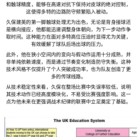
和触球精度，能够在高速对抗下保持对皮球的绝对控制，
这使得多特的边路防守频繁陷入被动。
久保建英的第一脚触球处理尤为出色，无论是背身接球还
是横向接应，他都能迅速调整身体朝向，为下一步动作争
取时间。这种能力在面对多特高位压迫时显得尤为关键，
有效缓解了球队后场出球的压力。
此外，他在狭小空间内的变向与假动作运用十分成熟，并
非单纯依赖速度，而是通过节奏变化制造防守失衡。这种
技术风格不仅提升了个人突破成功率，也为队友创造了更
多的传球线路。
从技术稳定性来看，久保在整场比赛中失误率较低，说明
其技术动作已经高度模块化，不易受比赛强度影响。这一
点为他未来在更强调战术纪律的联赛中立足奠定了基础。