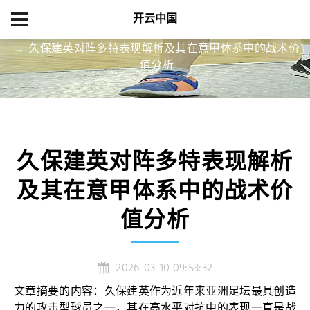
开云中国
首页
资讯中心
久保建英对阵多特表现解析及其在意甲体系中的战术价
值分析
久保建英对阵多特表现解析
及其在意甲体系中的战术价
值分析
2026-03-10 09:53:32
文章摘要的内容：久保建英作为近年来亚洲足坛最具创造
力的攻击型球员之一，其在高水平对抗中的表现一直是战