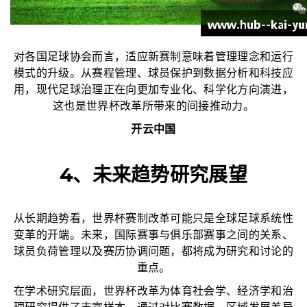
对各国足球协会而言，适应新赛制意味着管理理念和运行
模式的升级。从赛程管理、球员保护到数据分析和科技应
用，现代足球治理正在向更加专业化、科学化方向演进，
这也是世界杯改革所带来的间接推动力。
开云中国
4、未来趋势研究展望
从长期趋势看，世界杯赛制改革可能只是全球足球系统性
变革的开端。未来，国际赛事与俱乐部赛事之间的关系、
球员负荷管理以及赛历协调问题，都将成为研究和讨论的
重点。
在学术研究层面，世界杯改革为体育社会学、经济学和治