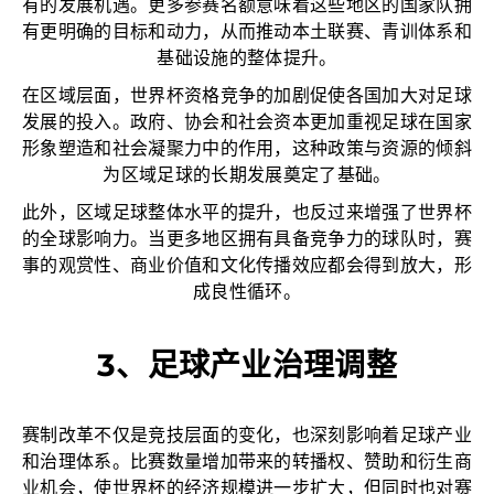
有的发展机遇。更多参赛名额意味着这些地区的国家队拥
有更明确的目标和动力，从而推动本土联赛、青训体系和
基础设施的整体提升。
在区域层面，世界杯资格竞争的加剧促使各国加大对足球
发展的投入。政府、协会和社会资本更加重视足球在国家
形象塑造和社会凝聚力中的作用，这种政策与资源的倾斜
为区域足球的长期发展奠定了基础。
此外，区域足球整体水平的提升，也反过来增强了世界杯
的全球影响力。当更多地区拥有具备竞争力的球队时，赛
事的观赏性、商业价值和文化传播效应都会得到放大，形
成良性循环。
3、足球产业治理调整
赛制改革不仅是竞技层面的变化，也深刻影响着足球产业
和治理体系。比赛数量增加带来的转播权、赞助和衍生商
业机会，使世界杯的经济规模进一步扩大，但同时也对赛