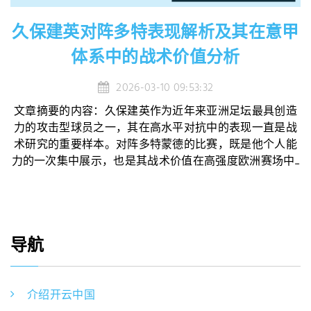
久保建英对阵多特表现解析及其在意甲
体系中的战术价值分析
2026-03-10 09:53:32
文章摘要的内容：久保建英作为近年来亚洲足坛最具创造
力的攻击型球员之一，其在高水平对抗中的表现一直是战
术研究的重要样本。对阵多特蒙德的比赛，既是他个人能
力的一次集中展示，也是其战术价值在高强度欧洲赛场中...
导航
介绍开云中国