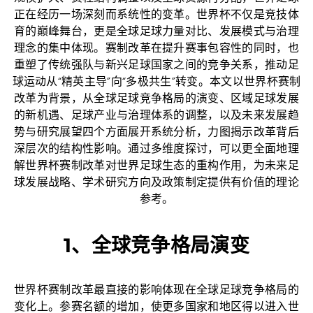
正在经历一场深刻而系统性的变革。世界杯不仅是竞技体
育的巅峰舞台，更是全球足球力量对比、发展模式与治理
理念的集中体现。赛制改革在提升赛事包容性的同时，也
重塑了传统强队与新兴足球国家之间的竞争关系，推动足
球运动从“精英主导”向“多极共生”转变。本文以世界杯赛制
改革为背景，从全球足球竞争格局的演变、区域足球发展
的新机遇、足球产业与治理体系的调整，以及未来发展趋
势与研究展望四个方面展开系统分析，力图揭示改革背后
深层次的结构性影响。通过多维度探讨，可以更全面地理
解世界杯赛制改革对世界足球生态的重构作用，为未来足
球发展战略、学术研究方向及政策制定提供有价值的理论
参考。
1、全球竞争格局演变
世界杯赛制改革最直接的影响体现在全球足球竞争格局的
变化上。参赛名额的增加，使更多国家和地区得以进入世