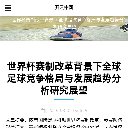
开云中国
首页
资讯中心
世界杯赛制改革背景下全球足球竞争格局与发展趋势分
析研究展望
世界杯赛制改革背景下全球
足球竞争格局与发展趋势分
析研究展望
2026-03-09 15:11:25
文章摘要：随着国际足联推动世界杯赛制改革，参赛队伍
规模扩大、赛程结构调整以及全球资源再分配，世界足球