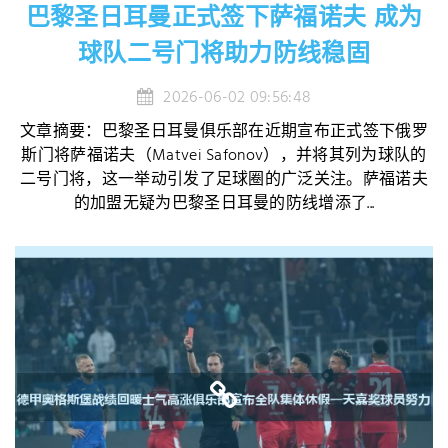
巴黎圣日耳曼正式签下萨福诺夫 成为
球队二号门将助力防线稳固
2026-06-02 09:56:48
文章摘要：巴黎圣日耳曼俱乐部在近期宣布正式签下俄罗
斯门将萨福诺夫（Matvei Safonov），并将其列为球队的
二号门将，这一举动引发了足球圈的广泛关注。萨福诺夫
的加盟无疑为巴黎圣日耳曼的防线增添了...