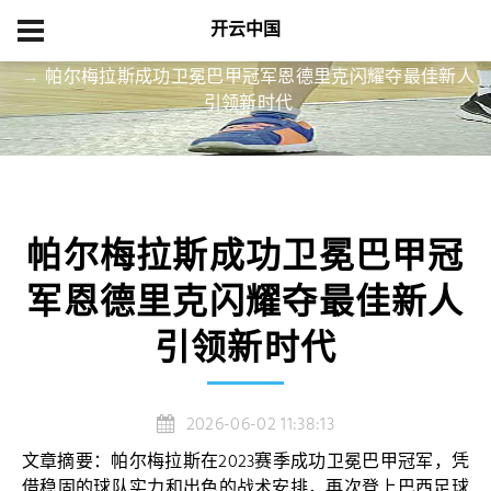
开云中国
首页
资讯中心
帕尔梅拉斯成功卫冕巴甲冠军恩德里克闪耀夺最佳新人
引领新时代
帕尔梅拉斯成功卫冕巴甲冠
军恩德里克闪耀夺最佳新人
引领新时代
2026-06-02 11:38:13
文章摘要：帕尔梅拉斯在2023赛季成功卫冕巴甲冠军，凭
借稳固的球队实力和出色的战术安排，再次登上巴西足球