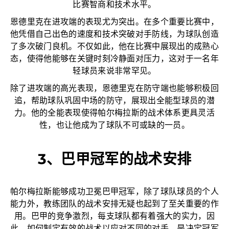
比赛智商和技术水平。
恩德里克在进攻端的表现尤为突出。在多个重要比赛中，
他凭借自己出色的速度和技术突破对手防线，为球队创造
了多次破门良机。不仅如此，他在比赛中展现出的成熟心
态，使得他能够在关键时刻冷静面对压力，这对于一名年
轻球员来说非常罕见。
除了进攻端的高光表现，恩德里克在防守端也能够积极回
追，帮助球队巩固中场的防守，展现出全能型球员的潜
力。他的全能表现使得帕尔梅拉斯的战术体系更具灵活
性，也让他成为了球队不可或缺的一员。
3、巴甲冠军的战术安排
帕尔梅拉斯能够成功卫冕巴甲冠军，除了球队球员的个人
能力外，教练团队的战术安排无疑也起到了至关重要的作
用。巴甲的竞争激烈，每支球队都有着强大的实力，因