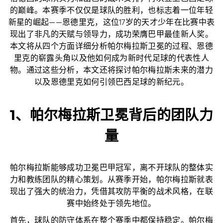
的巅峰。本赛季不仅仅是球队的胜利，也标志着一位年轻
新星的崛起——恩德里克，这位17岁的天才少年在比赛中表
现出了非凡的天赋与领导力，成功荣膺巴甲最佳新人奖。
本文将从四个方面详细分析帕尔梅拉斯卫冕的过程、恩德
里克的崭露头角以及他如何成为新时代足球的代表性人
物。通过这些分析，本文还将探讨帕尔梅拉斯未来的潜力
以及恩德里克如何引领巴西足球的新纪元。
1、帕尔梅拉斯卫冕背后的团队力
量
帕尔梅拉斯能够成功卫冕巴甲冠军，离不开球队的整体实
力和教练团队的精心策划。从赛季开始，帕尔梅拉斯就表
现出了强大的统治力，凭借其攻防平衡的战术风格，在联
赛中始终处于领先地位。
首先，球队的防守体系在整个赛季中都保持稳定。帕尔梅