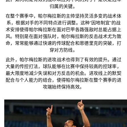
此，如何制定有效的战术以应对不同的对手，是决定冠军
归属的关键。
在整个赛季中，帕尔梅拉斯的主帅坚持灵活多变的战术体
系，根据对手的不同特点进行调整。这种“因地制宜”的战
术安排使得帕尔梅拉斯在面对巴甲各路强敌时总能占据上
风。特别是在面对强队时，帕尔梅拉斯的反击战术尤为致
命，常常能够通过快速的传球配合和恩德里克的突破，打
穿对方防线。
此外，帕尔梅拉斯的进攻战术也得到了有效的提升。通过
大量的传控打法，球队能够在比赛中保持较高的控球率，
最大限度地减少失误和对方反击的机会。进攻线上的默契
配合与个人能力的结合，使得帕尔梅拉斯在整个赛季的进
攻端始终保持高效。