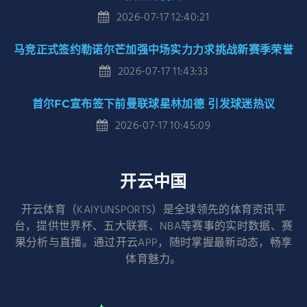
2026-07-17 12:40:21
马竞正式签约勒诺尔芒加强中场实力力求挑战新赛季荣誉
2026-07-17 11:43:33
首尔FC宣布签下前曼联球星林加德 引发球迷热议
2026-07-17 10:45:09
开云中国
开云体育（KAIYUNSPORTS）是全球领先的体育资讯平
台，提供世界杯、五大联赛、NBA等赛事的实时数据、赛
果分析与直播。通过开云APP，随时掌握最新动态，畅享
体育魅力。