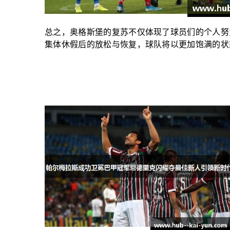
总之，奥格斯堡的复苏不仅体现了球员们的个人努
集体休假后的放松与恢复，球队将以更加饱满的状