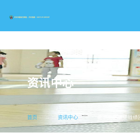
资讯中心
首页
资讯中心
德甲奥格斯堡战绩