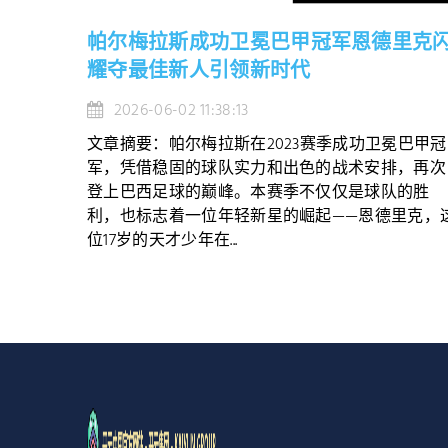
帕尔梅拉斯成功卫冕巴甲冠军恩德里克
耀夺最佳新人引领新时代
2026-06-02 11:38:13
文章摘要：帕尔梅拉斯在2023赛季成功卫冕巴甲冠
军，凭借稳固的球队实力和出色的战术安排，再次
登上巴西足球的巅峰。本赛季不仅仅是球队的胜
利，也标志着一位年轻新星的崛起——恩德里克，
位17岁的天才少年在...