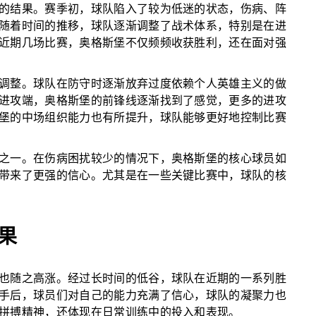
的结果。赛季初，球队陷入了较为低迷的状态，伤病、阵
随着时间的推移，球队逐渐调整了战术体系，特别是在进
近期几场比赛，奥格斯堡不仅频频收获胜利，还在面对强
调整。球队在防守时逐渐放弃过度依赖个人英雄主义的做
进攻端，奥格斯堡的前锋线逐渐找到了感觉，更多的进攻
堡的中场组织能力也有所提升，球队能够更好地控制比赛
之一。在伤病困扰较少的情况下，奥格斯堡的核心球员如
带来了更强的信心。尤其是在一些关键比赛中，球队的核
果
也随之高涨。经过长时间的低谷，球队在近期的一系列胜
手后，球员们对自己的能力充满了信心，球队的凝聚力也
拼搏精神，还体现在日常训练中的投入和表现。