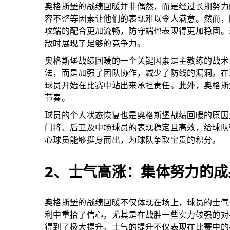
奥格斯堡的战绩回暖并非偶然，而是经过长期努力
容不整等因素让他们的表现难以令人满意。然而，
攻端的配合更加流畅，防守端也表现得更加稳固。
敌时展现了足够的竞争力。
奥格斯堡战绩回暖的一个关键因素是主教练的战术
法，而是加强了团队协作，减少了防线的漏洞。在
球员开始在比赛中站出来承担责任。此外，奥格斯
节奏。
球员的个人状态恢复也是奥格斯堡战绩回暖的原因
门将、后卫及中场球员的表现稳定且高效，给球队
心球员能够挺身而出，为球队争取宝贵的积分。
2、士气高涨：集体努力的成
奥格斯堡的战绩回暖不仅体现在场上，球员的士气
利中重拾了信心。尤其是在战胜一些实力较强的对
得到了极大提升。士气的提升不仅表现在比赛中的