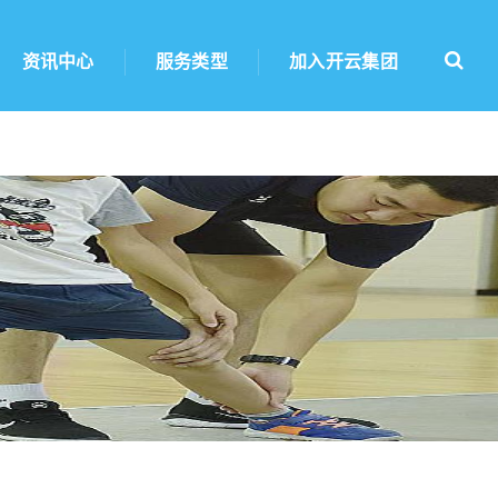
资讯中心
服务类型
加入开云集团