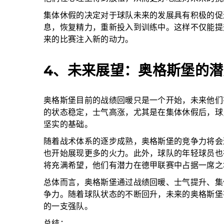
集体休假的决定对于球队未来的发展具有积极的促
息，恢复精力，重新投入到训练中。这样不仅能提
来的比赛注入新的动力。
4、未来展望：奥格斯堡的
奥格斯堡目前的战绩回暖只是一个开始，未来他们
的状态稳定，士气高涨，尤其是在集体休假后，球
坚实的基础。
随着战术体系的逐步成熟，奥格斯堡的竞争力将会
也开始展现更多的火力。此外，球队的年轻球员也
将充满希望，他们有潜力在德甲联赛中占据一席之
总体而言，奥格斯堡通过战绩回暖、士气提升、集
争力。随着球队状态的不断回升，未来的奥格斯堡
的一支强队。