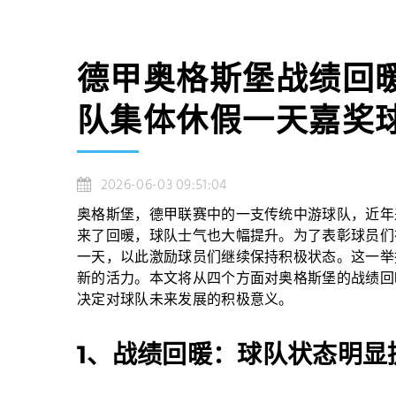
德甲奥格斯堡战绩回
队集体休假一天嘉奖
2026-06-03 09:51:04
奥格斯堡，德甲联赛中的一支传统中游球队，近年
来了回暖，球队士气也大幅提升。为了表彰球员们
一天，以此激励球员们继续保持积极状态。这一举
新的活力。本文将从四个方面对奥格斯堡的战绩回
决定对球队未来发展的积极意义。
1、战绩回暖：球队状态明显