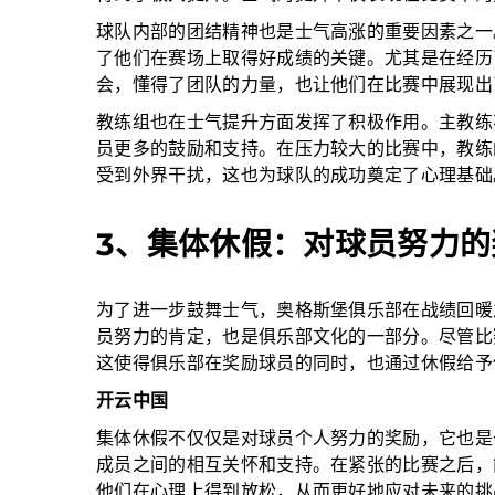
球队内部的团结精神也是士气高涨的重要因素之一
了他们在赛场上取得好成绩的关键。尤其是在经历
会，懂得了团队的力量，也让他们在比赛中展现出
教练组也在士气提升方面发挥了积极作用。主教练
员更多的鼓励和支持。在压力较大的比赛中，教练
受到外界干扰，这也为球队的成功奠定了心理基础
3、集体休假：对球员努力的
为了进一步鼓舞士气，奥格斯堡俱乐部在战绩回暖
员努力的肯定，也是俱乐部文化的一部分。尽管比
这使得俱乐部在奖励球员的同时，也通过休假给予
开云中国
集体休假不仅仅是对球员个人努力的奖励，它也是
成员之间的相互关怀和支持。在紧张的比赛之后，
他们在心理上得到放松，从而更好地应对未来的挑