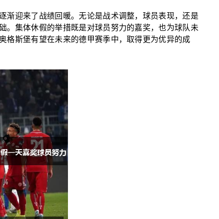
逐渐迎来了战绩回暖。无论是战术调整，球员表现，还是
础。集体休假的举措既是对球员努力的嘉奖，也为球队未
奥格斯堡有望在未来的德甲赛季中，取得更为优异的成