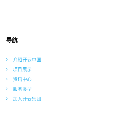
导航
介绍开云中国
项目展示
资讯中心
服务类型
加入开云集团