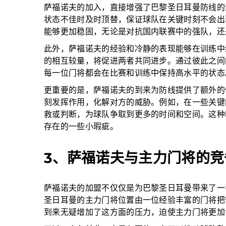
萨福诺夫的加入，直接增强了巴黎圣日耳曼防线的
状态不佳时及时顶替，保证球队在关键时刻不会出
能够更加稳固，无论是对抗国内联赛中的强队，还
此外，萨福诺夫的经验和冷静的表现能够在训练中
的相互较量，将促进两者共同进步。通过彼此之间
每一位门将都会在比赛和训练中保持高水平的状态
更重要的是，萨福诺夫的到来为防线提供了额外的
刻发挥作用，化解对方的威胁。例如，在一些关键
救或判断，为球队争取到更多的时间和空间。这种
存在的一些小瑕疵。
3、萨福诺夫与主力门将的竞
萨福诺夫的加盟不仅仅是为巴黎圣日耳曼带来了一
圣日耳曼的主力门将位置由一位经验丰富的门将把
到来无疑增加了这方面的压力，迫使主力门将更加