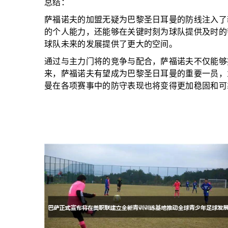
总结：
萨福诺夫的加盟无疑为巴黎圣日耳曼的防线注入了
的个人能力，还能够在关键时刻为球队提供及时的
球队未来的发展提供了更大的空间。
通过与主力门将的竞争与配合，萨福诺夫不仅能够
来，萨福诺夫有望成为巴黎圣日耳曼的重要一员，
曼在各项赛事中的防守表现也将变得更加稳固和可