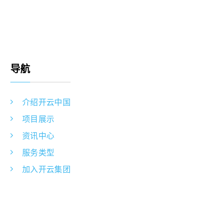
导航
介绍开云中国
项目展示
资讯中心
服务类型
加入开云集团