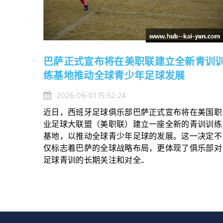
巴萨正式宣布将在美职联建立全新青训
练基地推动全球青少年足球发展
2026-06-01 15:52:24
近日，西班牙足球俱乐部巴萨正式宣布将在美国职
业足球大联盟（美职联）建立一座全新的青训训练
基地，以推动全球青少年足球的发展。这一决定不
仅标志着巴萨的全球战略布局，更体现了俱乐部对
足球青训的长期关注和对全...