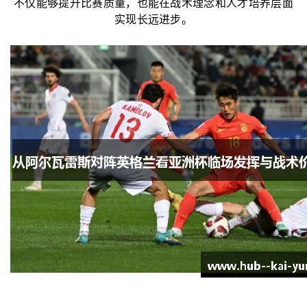
不仅能够提升比赛质量，也能在战术理念和人才培养层面
实现长远进步。