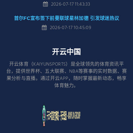
2026-07-17 11:43:33
首尔FC宣布签下前曼联球星林加德 引发球迷热议
2026-07-17 10:45:09
开云中国
开云体育（KAIYUNSPORTS）是全球领先的体育资讯平
台，提供世界杯、五大联赛、NBA等赛事的实时数据、赛
果分析与直播。通过开云APP，随时掌握最新动态，畅享
体育魅力。