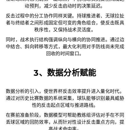
动预判，减少反击启动时的决策延迟。
反击过程中的分工协作同样关键。持球推进者、无球拉扯
者与终结者之间形成固定但可变的角色组合，使反击既具
秩序性，又保持战术灵活度。
同时，战术执行结构强调纵向与横向的协同推进。通过边
中结合、斜向转移等方式，最大化利用对手防线尚未完成
回收的时间窗口。
3、数据分析赋能
数据分析的引入，使世界杯反击效率提升进入量化时代。
通过对历史比赛数据的系统采集，球队能够识别最具威胁
性的反击起点区域与推进路线。
在赛前准备阶段，数据模型可帮助教练组评估对手在不同
丢球区域的回防效率，从而针对性设计反击重点方向，提
高战术命中率。