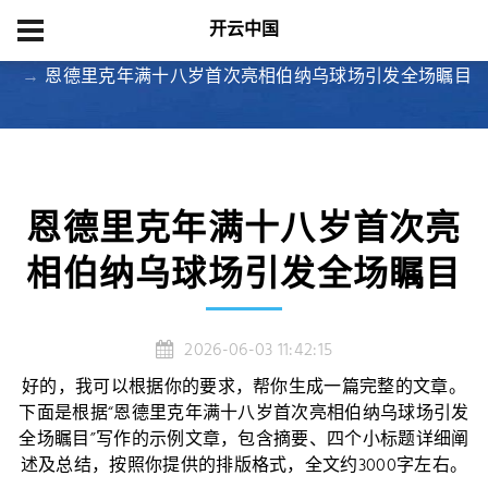
开云中国
首页
项目展示
恩德里克年满十八岁首次亮相伯纳乌球场引发全场瞩目
恩德里克年满十八岁首次亮
相伯纳乌球场引发全场瞩目
2026-06-03 11:42:15
好的，我可以根据你的要求，帮你生成一篇完整的文章。
下面是根据“恩德里克年满十八岁首次亮相伯纳乌球场引发
全场瞩目”写作的示例文章，包含摘要、四个小标题详细阐
述及总结，按照你提供的排版格式，全文约3000字左右。