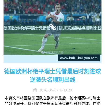
德国欧洲杯绝平瑞士凭借最后时刻进球
逆袭头名顺利出线
2026-06-02 15:19:20
本篇文章将围绕德国队在欧洲杯最后一轮小组赛中与瑞士
的对决展开，特别聚焦于德国队凭借最后时刻进球，在绝