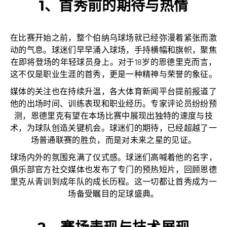
1、首秀前的期待与热情
在比赛开始之前，整个伯纳乌球场就已经弥漫着紧张而激
动的气息。球迷们早早涌入球场，手持横幅和旗帜，聚焦
在即将登场的年轻球员身上。对于18岁的恩德里克而言，
这不仅是职业生涯的首秀，更是一种精神与荣誉的象征。
媒体的关注也在持续升温，各大体育新闻平台提前报道了
他的出场时间、训练表现和职业经历。专家评论员纷纷预
测，恩德里克有望在本场比赛中展现出独特的速度与技
术，为球队创造关键机会。球迷们的期待，已经超越了一
场普通联赛的胜负，而是对未来之星的见证。
球场内外的氛围充满了仪式感。球迷们高喊着他的名字，
俱乐部官方社交媒体也发布了专门的预热短片，回顾恩德
里克从青训到成年队的成长历程。这一切都让首秀成为一
场备受瞩目的足球盛典。