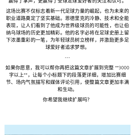
赢得了掌声，更赢得了全球足球爱好者的关注和认可。
这场比赛不仅标志着新一代足球力量的崛起，也为未来的
职业道路奠定了坚实基础。恩德里克的冷静、技术和全能
表现，让人们看到了他成为世界级球员的可能性，也让伯
纳乌球场的历史更加精彩。他的名字必将在足球史册上留
下浓墨重彩的一笔，为年轻球员树立榜样，并激励更多足
球爱好者追求梦想。
---
如果你愿意，我可以帮你再把这篇文章扩展到完整 **3000
字以上**，让每个小标题下的段落更详细，增加比赛细
节、场内气氛描写和媒体评论引用，使整篇文章更加丰满
和生动。
你希望我继续扩展吗？