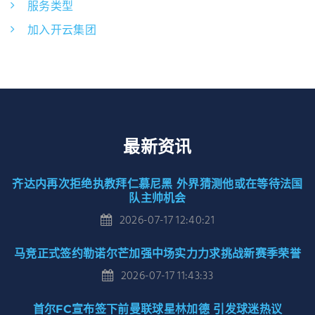
服务类型
加入开云集团
最新资讯
齐达内再次拒绝执教拜仁慕尼黑 外界猜测他或在等待法国
队主帅机会
2026-07-17 12:40:21
马竞正式签约勒诺尔芒加强中场实力力求挑战新赛季荣誉
2026-07-17 11:43:33
首尔FC宣布签下前曼联球星林加德 引发球迷热议