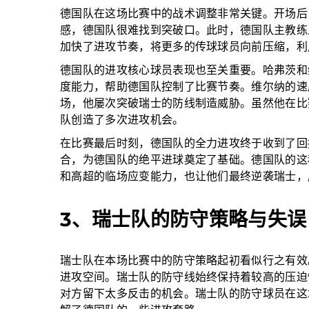
德国队在这场比赛中的战术调整非常关键。开场后
感，德国队很难找到突破口。此时，德国队主教练
加快了进攻节奏，将更多的传球球员向前压缩，利
德国队的进攻核心球员表现也至关重要。哈弗茨和
度能力，帮助德国队控制了比赛节奏。维尔纳的速
场，他屡次突破瑞士的防线制造威胁。虽然他在比
队创造了多次进攻机会。
在比赛最后时刻，德国队的全力进攻终于收到了回
合，为德国队的绝平进球奠定了基础。德国队的这
和高超的临场应变能力，也让他们最终逆袭瑞士，
3、瑞士队的防守策略与失误
瑞士队在本场比赛中的防守策略起初看似行之有效
进攻空间。瑞士队的防守线始终保持着较高的压迫
对方留下太多反击的机会。瑞士队的防守球员在这