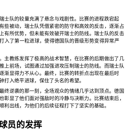
瑞士队的较量充满了悬念与戏剧性。比赛的进程跌宕起
有些被动，瑞士队凭借紧密的防守和高效的反击，逐渐占
上有所优势，但未能有效破开瑞士的防线。瑞士队的反击
击打入了第一粒进球，使得德国队的晋级形势变得异常严
。主教练发挥了极高的战术智慧，在比赛的后期做出了几
推上前场，试图通过加强进攻压制瑞士的防线。而瑞士队
逐渐显得力不从心。最终，比赛的转折点出现在最后时
钟打入绝平进球，保住了头名的希望。
最终逆袭的那一刻，全场观众的情绪几乎达到顶点。德国
也彰显了他们面对强敌时的冷静与决断力。比赛结束后，
顺利出线，为他们的后续征程打下了坚实的基础。
球员的发挥