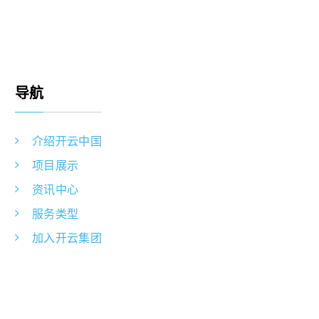
导航
介绍开云中国
项目展示
资讯中心
服务类型
加入开云集团