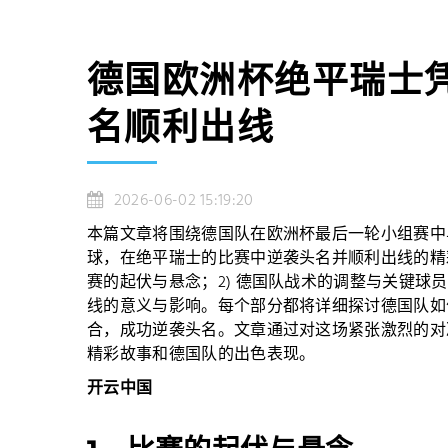
德国欧洲杯绝平瑞士
名顺利出线
2026-06-02 15:19:20
本篇文章将围绕德国队在欧洲杯最后一轮小组赛中
球，在绝平瑞士的比赛中逆袭头名并顺利出线的精彩
赛的起伏与悬念；2) 德国队战术的调整与关键球员
线的意义与影响。每个部分都将详细探讨德国队如
合，成功逆袭头名。文章通过对这场紧张激烈的对
精彩故事和德国队的出色表现。
开云中国