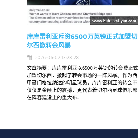
库库雷利亚斥资6500万英镑正式加盟切
尔西掀转会风暴
2026-06-02 13:28:28
文章摘要：库库雷利亚以6500万英镑的转会费正
加盟切尔西，掀起了转会市场的一阵风暴。作为西
甲豪门格拉纳达的明星球员，库库雷利亚的转会不
仅仅是金额上的震撼，更代表着切尔西足球俱乐部
在阵容建设上的重大布...