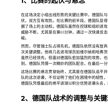
1、比赛的起伏与悬念
在这场决定小组出线形势的关键比赛中，德国队与
伏，双方互有攻防。在比赛的前半段，德国队显得
据了场上的主动权。德国队虽然在控球和组织进攻
威胁不断，尤其是在第65分钟，通过一次快速反
峻。
然而，尽管瑞士队占得先机，德国队依然没有放弃
次关键调整。他将几名进攻球员如维尔纳和哈弗茨
虽然已经领先，但面对德国队愈加猛烈的攻势，也
刻，德国队凭借一次精妙的团队配合，在最后一分
这场比赛的悬念贯穿始终，尤其是在德国队追平并
队的这次逆袭，不仅证明了他们在困境中的韧性，
德国队凭借最后的绝平进球以积分优势逆袭头名，
2、德国队战术的调整与关键