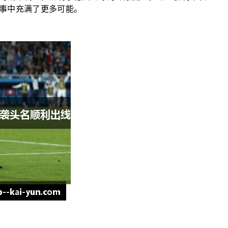
事中充满了更多可能。