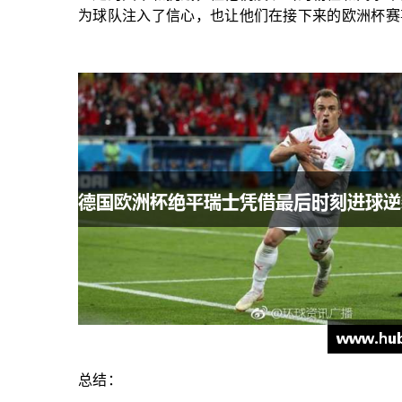
为球队注入了信心，也让他们在接下来的欧洲杯赛
总结：