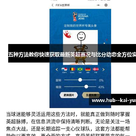
当球迷能够灵活运用这些方法时，就能真正做到随时掌握
英超脉搏，在信息洪流中保持清晰判断。无论是关注一场
焦点大战，还是长期追踪一支心仪球队，这套方法都能帮