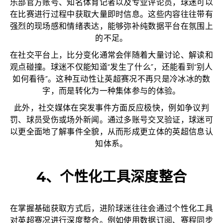
乐部官方账号、知名体育记者以及专业评论员，球迷可以
在比赛进行过程中获取大量即时信息。这些内容往往带有
强烈的现场感和情绪表达，能够弥补纯数据平台在氛围上
的不足。
在社交平台上，比分变化通常会伴随着大量讨论、解读和
观点碰撞。球迷不仅能知道“发生了什么”，还能看到“别人
如何看待”。这种互动性让英超赛况不再只是冷冰冰的数
字，而是转化为一种集体参与的体验。
此外，社交媒体在突发事件方面反应极快，例如争议判
罚、球员受伤或场外新闻。通过多账号交叉验证，球迷可
以更全面地了解事件全貌，从而形成更立体的英超信息认
知体系。
4、个性化工具深度整合
在掌握基础获取方式后，进阶球迷往往会通过个性化工具
对英超赛况进行深度整合。例如使用数据订阅、赛程同步