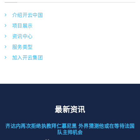
介绍开云中国
项目展示
资讯中心
服务类型
加入开云集团
最新资讯
齐达内再次拒绝执教拜仁慕尼黑 外界猜测他或在等待法国
队主帅机会