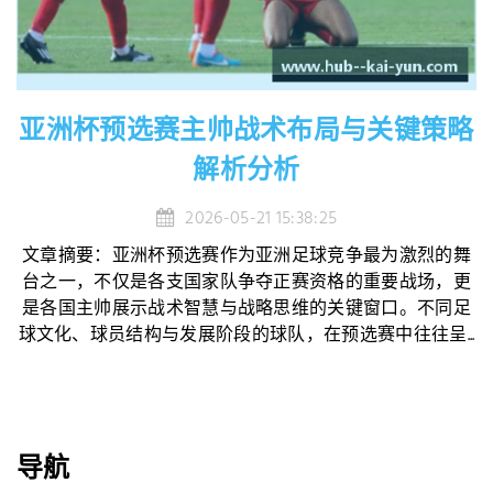
亚洲杯预选赛主帅战术布局与关键策略
解析分析
2026-05-21 15:38:25
文章摘要：亚洲杯预选赛作为亚洲足球竞争最为激烈的舞
台之一，不仅是各支国家队争夺正赛资格的重要战场，更
是各国主帅展示战术智慧与战略思维的关键窗口。不同足
球文化、球员结构与发展阶段的球队，在预选赛中往往呈...
导航