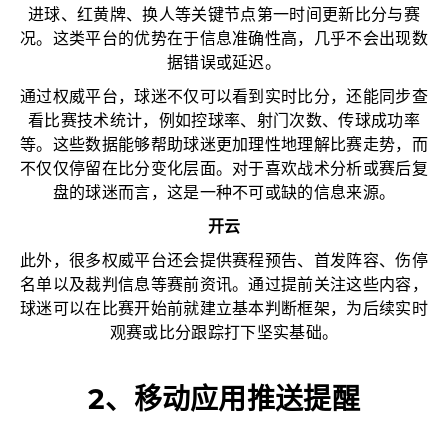
进球、红黄牌、换人等关键节点第一时间更新比分与赛
况。这类平台的优势在于信息准确性高，几乎不会出现数
据错误或延迟。
通过权威平台，球迷不仅可以看到实时比分，还能同步查
看比赛技术统计，例如控球率、射门次数、传球成功率
等。这些数据能够帮助球迷更加理性地理解比赛走势，而
不仅仅停留在比分变化层面。对于喜欢战术分析或赛后复
盘的球迷而言，这是一种不可或缺的信息来源。
开云
此外，很多权威平台还会提供赛程预告、首发阵容、伤停
名单以及裁判信息等赛前资讯。通过提前关注这些内容，
球迷可以在比赛开始前就建立基本判断框架，为后续实时
观赛或比分跟踪打下坚实基础。
2、移动应用推送提醒