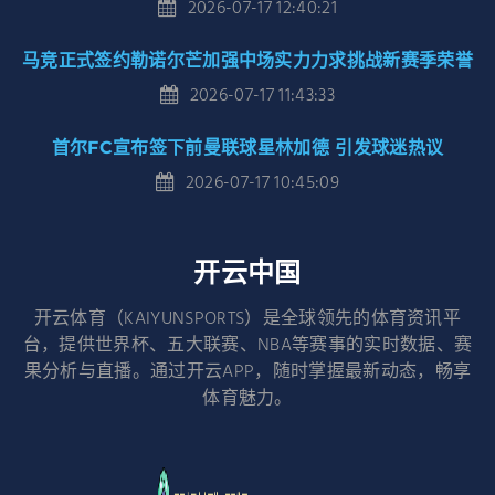
2026-07-17 12:40:21
马竞正式签约勒诺尔芒加强中场实力力求挑战新赛季荣誉
2026-07-17 11:43:33
首尔FC宣布签下前曼联球星林加德 引发球迷热议
2026-07-17 10:45:09
开云中国
开云体育（KAIYUNSPORTS）是全球领先的体育资讯平
台，提供世界杯、五大联赛、NBA等赛事的实时数据、赛
果分析与直播。通过开云APP，随时掌握最新动态，畅享
体育魅力。