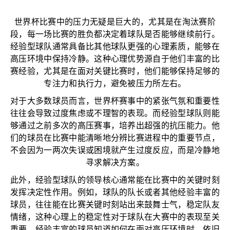
世界杯比赛中的压力无疑是巨大的，尤其是在淘汰赛阶
段，每一场比赛的胜负都决定着球队是否能够继续前行。
经验型球队通常具备比其他球队更强的心理素质，能够在
高压环境中保持冷静。这种心理优势源自于他们丰富的比
赛经验，尤其是在面对关键比赛时，他们能够保持足够的
专注力和执行力，避免被压力所左右。
对于大多数球员而言，世界杯赛事中的紧张气氛和重要性
往往会导致过度焦虑或不理智的表现。而经验型球队则能
够通过之前多次的高压赛事，培养出超强的抗压能力。他
们的球员在比赛中能清晰地分辨比赛进程中的重要节点，
不会因为一两次失误或困境就产生过度反应，而是冷静地
寻求解决方案。
此外，经验型球队的领导核心通常能在比赛中的关键时刻
发挥决定性作用。例如，球队的队长或者其他经验丰富的
球员，往往能在比赛关键时刻站出来鼓舞士气，稳定队友
情绪，这种心理上的稳定性对于球队在大赛中的表现至关