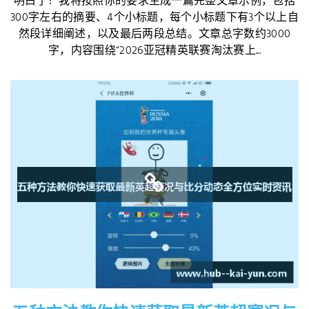
明白了！我将按照你的要求生成一篇完整文章示例，包括
300字左右的摘要、4个小标题，每个小标题下有3个以上自
然段详细阐述，以及最后两段总结。文章总字数约3000
字，内容围绕“2026亚冠精英联赛淘汰赛上...