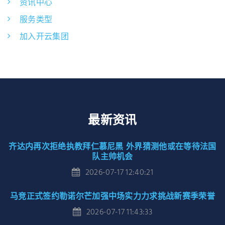
资讯中心
服务类型
加入开云集团
最新资讯
齐达内再次拒绝执教拜仁慕尼黑 外界猜测他或在等待法国
队主帅机会
2026-07-17 12:40:21
马竞正式签约勒诺尔芒加强中场实力力求挑战新赛季荣誉
2026-07-17 11:43:33