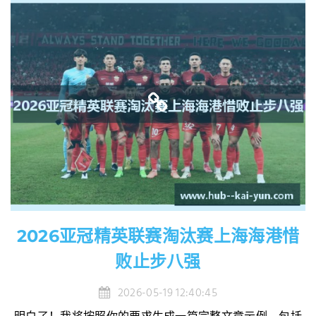
2026亚冠精英联赛淘汰赛上海海港惜
败止步八强
2026-05-19 12:40:45