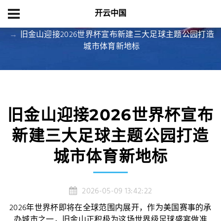
开云中国
首页
项目展示
旧金山迎接2026世界杯宣布新建三大足球主题公园打造
城市体育新地标
旧金山迎接2026世界杯宣布
新建三大足球主题公园打造
城市体育新地标
2026-05-09 13:42:22
2026年世界杯即将在全球范围内展开，作为美国赛事的承
办城市之一，旧金山正积极为这场世界级足球盛宴做准