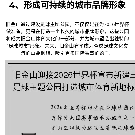
4、形成可持续的城市品牌形象
旧金山通过建设足球主题公园，不仅仅是在为2026世界杯
做准备，更是在打造一个长久的城市品牌形象。这些公园
将成为旧金山体育文化的一部分，并为城市塑造出独特的
“足球城市”形象。未来，旧金山有望成为全球足球文化交
流的重要枢纽，吸引更多国际赛事的落户。