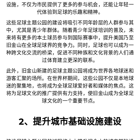
设施，不仅为市民提供了更多的参与机会，还能让年轻一
代体验到足球的乐趣和精神。
这些足球主题公园的建设将吸引不同年龄层的人群参与其
中，尤其是青少年群体。随着青少年足球培训的普及，未
来将有更多的本土球员参与到国际赛事中，提升美国乃至
旧金山在全球足球界的竞争力。同时，足球也可以成为一
种跨文化交流的桥梁，促进不同种族和文化背景的人们通
过体育建立更深的联系。
此外，旧金山新建的足球主题公园将成为世界各地球迷和
游客汇聚的场所。在世界杯期间，这些公园不仅是本地球
迷的聚集地，也将成为全球足球爱好者和媒体的焦点。这
将为足球文化的推广提供有力支持，使旧金山成为全球足
球文化的一个重要节点。
2、提升城市基础设施建设