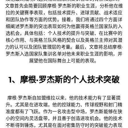
文章首先会简要回顾摩根·罗杰斯的职业生涯，分析他在维
拉的关键赛季表现，包括技术提升、进球贡献、战术适应
和团队协作等方面的优势。接着，我们将通过四个方面详
细阐述罗杰斯的突出表现如何为他赢得英格兰国家队的入
选机会，具体包括：个人技术的提升与突破、在比赛中的
核心作用、与英格兰队风格的契合以及英格兰主帅对其潜
力的认可以及团队管理层的考量。最后，文章将总结摩根·
罗杰斯入选国家队集训名单对他未来职业生涯的影响，并
展望他在国际舞台上可能的表现。
1、摩根·罗杰斯的个人技术突破
摩根·罗杰斯自加盟维拉以来，他的技术能力有了显著提
升。尤其是在进攻端，他的控球能力、传球视野和射门精
准度都有了飞跃。作为一名攻击型中场，罗杰斯能够在狭
小的空间内灵活盘带，并且善于创造进攻机会。他的技术
不断得到锤炼，尤其是在面对密集防守时的突破能力表现