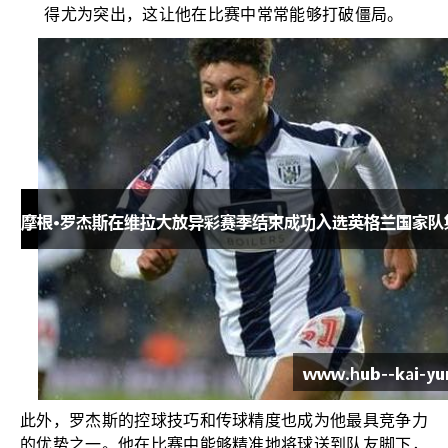
得尤为突出，这让他在比赛中常常能够打破僵局。
此外，罗杰斯的控球技巧和传球精度也成为他最具竞争力
的优势之一。他在比赛中能够精准地将球送到队友脚下，