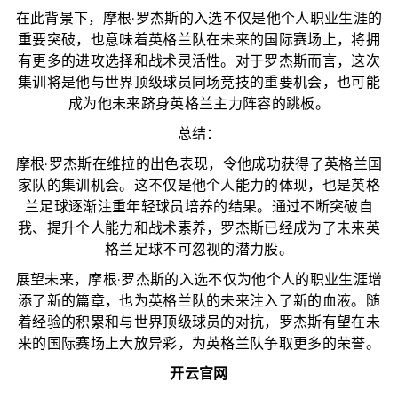
在此背景下，摩根·罗杰斯的入选不仅是他个人职业生涯的
重要突破，也意味着英格兰队在未来的国际赛场上，将拥
有更多的进攻选择和战术灵活性。对于罗杰斯而言，这次
集训将是他与世界顶级球员同场竞技的重要机会，也可能
成为他未来跻身英格兰主力阵容的跳板。
总结：
摩根·罗杰斯在维拉的出色表现，令他成功获得了英格兰国
家队的集训机会。这不仅是他个人能力的体现，也是英格
兰足球逐渐注重年轻球员培养的结果。通过不断突破自
我、提升个人能力和战术素养，罗杰斯已经成为了未来英
格兰足球不可忽视的潜力股。
展望未来，摩根·罗杰斯的入选不仅为他个人的职业生涯增
添了新的篇章，也为英格兰队的未来注入了新的血液。随
着经验的积累和与世界顶级球员的对抗，罗杰斯有望在未
来的国际赛场上大放异彩，为英格兰队争取更多的荣誉。
开云官网