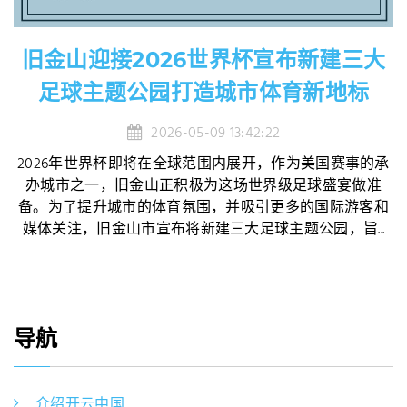
旧金山迎接2026世界杯宣布新建三大
足球主题公园打造城市体育新地标
2026-05-09 13:42:22
2026年世界杯即将在全球范围内展开，作为美国赛事的承
办城市之一，旧金山正积极为这场世界级足球盛宴做准
备。为了提升城市的体育氛围，并吸引更多的国际游客和
媒体关注，旧金山市宣布将新建三大足球主题公园，旨...
导航
介绍开云中国