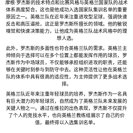
摩根·罗杰斯的技术特点和比赛风格与英格兰国家队的战术
体系高度契合，这也是他成功入选国家队集训名单的重要
原因之一。英格兰队在近年来注重进攻型足球，强调快速
反击和高压逼抢，这正是罗杰斯所擅长的领域。他的敏锐
嗅觉和快速决策能力，让他成为英格兰队战术风格中的理
想人选。
此外，罗杰斯的多面性也符合英格兰队的需求。英格兰主
帅倾向于选择可以在多个位置上都能发挥作用的球员，罗
杰斯作为中场球员，不仅能够承担组织进攻的职责，还能
够在关键时刻参与到防守中去。这种灵活性让他在英格兰
队的体系中具有很高的适应性，为主帅提供了更多战术选
择。
英格兰队近年来注重年轻球员的培养，罗杰斯作为一名具
有巨大潜力的年轻球员，自然成为了英格兰队未来发展的
关键人物之一。通过在维拉的出色表现，罗杰斯不仅提升
了个人的竞技水平，也向英格兰教练组展示了自己的价
值，最终得以入选集训名单。