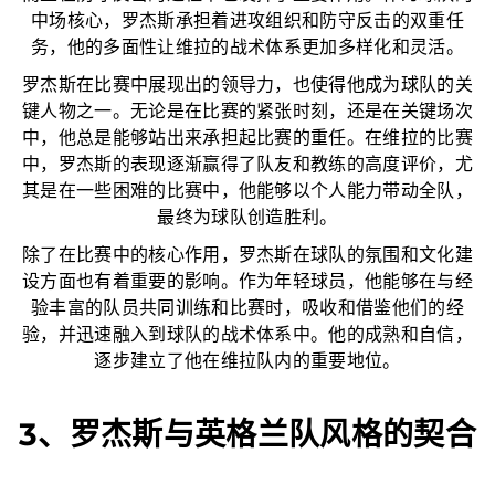
中场核心，罗杰斯承担着进攻组织和防守反击的双重任
务，他的多面性让维拉的战术体系更加多样化和灵活。
罗杰斯在比赛中展现出的领导力，也使得他成为球队的关
键人物之一。无论是在比赛的紧张时刻，还是在关键场次
中，他总是能够站出来承担起比赛的重任。在维拉的比赛
中，罗杰斯的表现逐渐赢得了队友和教练的高度评价，尤
其是在一些困难的比赛中，他能够以个人能力带动全队，
最终为球队创造胜利。
除了在比赛中的核心作用，罗杰斯在球队的氛围和文化建
设方面也有着重要的影响。作为年轻球员，他能够在与经
验丰富的队员共同训练和比赛时，吸收和借鉴他们的经
验，并迅速融入到球队的战术体系中。他的成熟和自信，
逐步建立了他在维拉队内的重要地位。
3、罗杰斯与英格兰队风格的契合