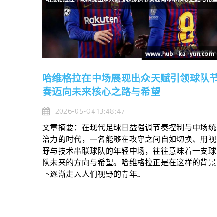
哈维格拉在中场展现出众天赋引领球队
奏迈向未来核心之路与希望
2026-05-04 13:48:47
文章摘要：在现代足球日益强调节奏控制与中场统
治力的时代，一名能够在攻守之间自如切换、用视
野与技术串联球队的年轻中场，往往意味着一支球
队未来的方向与希望。哈维格拉正是在这样的背景
下逐渐走入人们视野的青年...