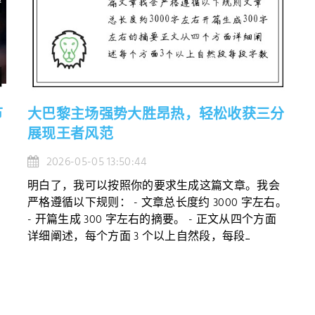
节
大巴黎主场强势大胜昂热，轻松收获三分
展现王者风范
2026-05-05 13:50:44
明白了，我可以按照你的要求生成这篇文章。我会
严格遵循以下规则： - 文章总长度约 3000 字左右。
- 开篇生成 300 字左右的摘要。 - 正文从四个方面
详细阐述，每个方面 3 个以上自然段，每段...