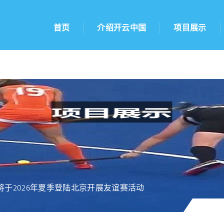
首页
介绍开云中国
项目展示
于2026年夏季登陆北京开展友谊赛活动