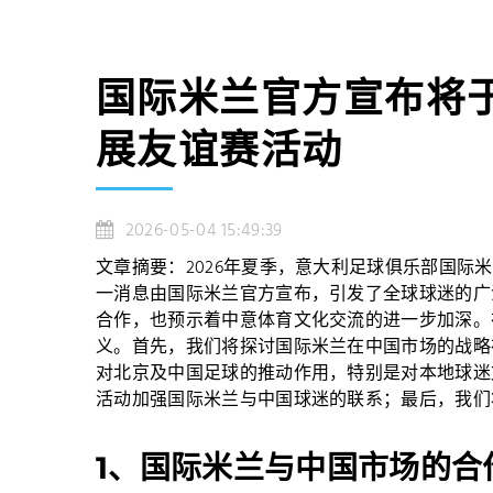
国际米兰官方宣布将于
展友谊赛活动
2026-05-04 15:49:39
文章摘要：2026年夏季，意大利足球俱乐部国际
一消息由国际米兰官方宣布，引发了全球球迷的广
合作，也预示着中意体育文化交流的进一步加深。
义。首先，我们将探讨国际米兰在中国市场的战略
对北京及中国足球的推动作用，特别是对本地球迷
活动加强国际米兰与中国球迷的联系；最后，我们
1、国际米兰与中国市场的合