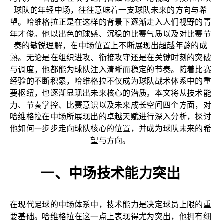
球队的年轻中场，往往意味着一支球队未来的方向与希
望。哈维格拉正是在这样的背景下逐渐走入人们视野的青
年才俊。他以出色的球感、沉稳的比赛气质以及对比赛节
奏的敏锐理解，在中场位置上不断展现出超越年龄的成
熟。无论是在组织进攻、衔接攻守还是在关键时刻的突破
与调度，他都能为球队注入清晰而稳定的节奏。随着比赛
经验的不断积累，哈维格拉不仅成为球队战术体系中的重
要枢纽，也逐渐显现出未来核心的潜质。本文将从技术能
力、节奏掌控、比赛意识以及未来成长空间四个方面，对
哈维格拉在中场所展现出的卓越天赋进行深入分析，探讨
他如何一步步走向球队核心的位置，并成为球队未来的希
望与方向。
一、中场技术能力突出
在现代足球的中场体系中，技术能力是决定球员上限的重
要基础。哈维格拉在这一点上表现得尤为突出，他拥有细