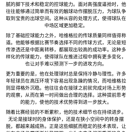
腻的脚下技术和稳定的控球能力。面对高强度逼抢时，他
往往能够通过简单而有效的触球动作摆脱压力，为球队争
取到宝贵的出球空间。这种从容的处理方式，使得球队在
中场区域更加稳定。
除了基础控球能力之外，哈维格拉的传球质量同样值得称
道。他能够根据比赛节奏选择不同的传球方式，无论是短
传渗透还是中距离转移，都展现出较高的成功率。这种多
样化的传球能力，使得球队在推进过程中拥有更多变化，
也让对手难以预测下一步的进攻方向。
更为重要的是，他在处理球时总是保持冷静与理性。许多
年轻球员在高压环境下容易出现急躁的情况，而哈维格拉
则显得格外沉稳。他往往会在接球之前就完成对场上形势
的观察，从而在第一时间做出合理的选择。这种提前思考
的能力，使他的技术优势得到进一步放大。
随着比赛经验的不断累积，他的技术细节也在持续进步。
无论是接球时的身体保护，还是在狭小空间中的转身摆
脱，都越来越成熟。正是这些细腻而稳定的技术表现，让