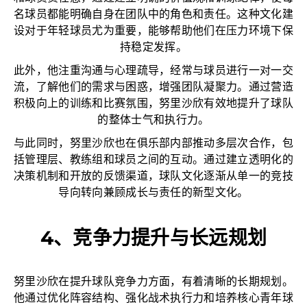
名球员都能明确自身在团队中的角色和责任。这种文化建
设对于年轻球员尤为重要，能够帮助他们在压力环境下保
持稳定发挥。
此外，他注重沟通与心理疏导，经常与球员进行一对一交
流，了解他们的需求与困惑，增强团队凝聚力。通过营造
积极向上的训练和比赛氛围，努里沙欣有效地提升了球队
的整体士气和执行力。
与此同时，努里沙欣也在俱乐部内部推动多层次合作，包
括管理层、教练组和球员之间的互动。通过建立透明化的
决策机制和开放的反馈渠道，球队文化逐渐从单一的竞技
导向转向兼顾成长与责任的新型文化。
4、竞争力提升与长远规划
努里沙欣在提升球队竞争力方面，有着清晰的长期规划。
他通过优化阵容结构、强化战术执行力和培养核心青年球