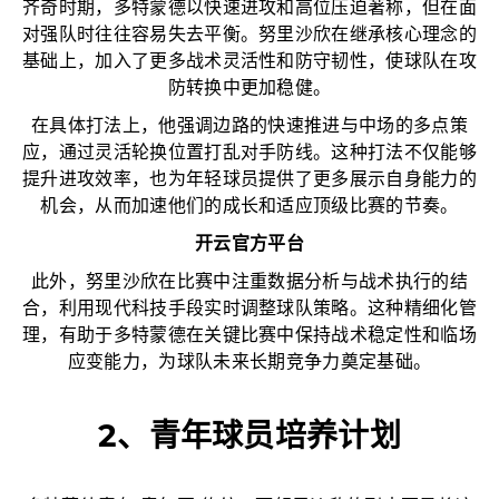
齐奇时期，多特蒙德以快速进攻和高位压迫著称，但在面
对强队时往往容易失去平衡。努里沙欣在继承核心理念的
基础上，加入了更多战术灵活性和防守韧性，使球队在攻
防转换中更加稳健。
在具体打法上，他强调边路的快速推进与中场的多点策
应，通过灵活轮换位置打乱对手防线。这种打法不仅能够
提升进攻效率，也为年轻球员提供了更多展示自身能力的
机会，从而加速他们的成长和适应顶级比赛的节奏。
开云官方平台
此外，努里沙欣在比赛中注重数据分析与战术执行的结
合，利用现代科技手段实时调整球队策略。这种精细化管
理，有助于多特蒙德在关键比赛中保持战术稳定性和临场
应变能力，为球队未来长期竞争力奠定基础。
2、青年球员培养计划