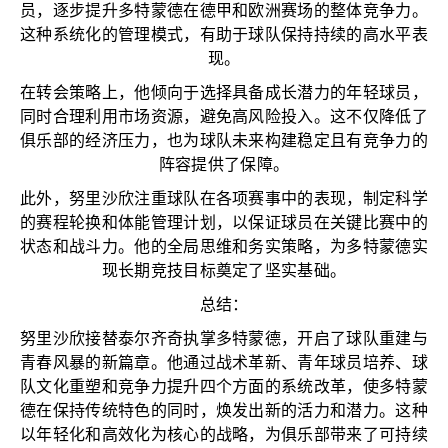
员，逐步提升多特蒙德在德甲和欧洲赛场的整体竞争力。
这种系统化的管理模式，有助于球队保持持续的高水平表
现。
在转会策略上，他倾向于选择具备成长潜力的年轻球员，
同时合理利用市场资源，避免高风险投入。这不仅降低了
俱乐部的经济压力，也为球队未来构建稳定且有竞争力的
阵容提供了保障。
此外，努里沙欣注重球队在各项赛事中的表现，制定科学
的赛程轮换和体能管理计划，以保证球员在关键比赛中的
状态和战斗力。他的全局思维和务实策略，为多特蒙德实
现长期竞技目标奠定了坚实基础。
总结：
努里沙欣接替泰尔齐奇执掌多特蒙德，开启了球队重建与
青春风暴的新篇章。他通过战术革新、青年球员培养、球
队文化重塑和竞争力提升四个方面的系统改革，使多特蒙
德在保持传统特色的同时，焕发出新的活力和潜力。这种
以年轻化和高效化为核心的战略，为俱乐部带来了可持续