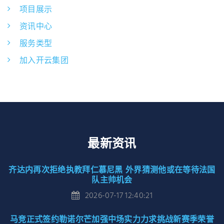
项目展示
资讯中心
服务类型
加入开云集团
最新资讯
齐达内再次拒绝执教拜仁慕尼黑 外界猜测他或在等待法国
队主帅机会
2026-07-17 12:40:21
马竞正式签约勒诺尔芒加强中场实力力求挑战新赛季荣誉