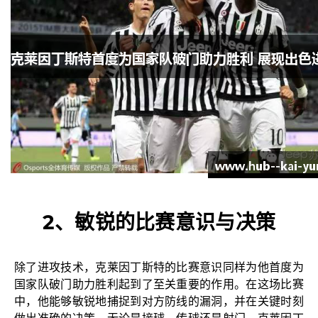
2、敏锐的比赛意识与决策
除了进攻技术，克莱因丁斯特的比赛意识同样为他首度为
国家队破门助力胜利起到了至关重要的作用。在这场比赛
中，他能够敏锐地捕捉到对方防线的漏洞，并在关键时刻