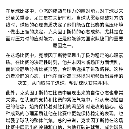
在足球比赛中，心态的成熟与压力的应对能力对于球员来
说至关重要，尤其是在关键时刻。当球队需要突破对方防
线时，球员的心理素质决定了他们能否在比赛的高压环境
下做出正确的决定。克莱因丁斯特的心态成熟，尤其是在
面对压力时的应对能力，正是他能够为国家队破门的重要
原因之一。
在这场比赛中，克莱因丁斯特显现出了极为稳定的心理素
质。在比赛的决定性时刻，他并未因为临场压力而慌乱，
而是冷静地分析比赛形势，合理地选择了进攻路径。这种
沉着冷静的心态，让他在面对高压环境时能够做出最佳的
决策，从而取得了进球，帮助球队获得胜利。
此外，克莱因丁斯特在比赛中展现出来的自信心态也非常
关键。在队友的支持和比赛的紧张气氛中，他从未动摇自
己的信念，始终保持着对胜利的渴望和对进攻的信心。这
种成熟的心理素质让他在比赛中更能保持稳定的表现，也
增强了球队的整体气氛。总的来说，克莱因丁斯特在这场
比赛中展示出的冷静和自信，为他打破进球荒，成为球队