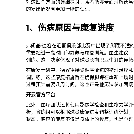
对这四个方面的详细探讨，读者能够全面理解德容
的复出情况有更加清晰的认识。
1、伤病原因与康复进度
弗朗基·德容在近期俱乐部比赛中出现了脚踝不适
需要经过一段时间的静养与康复训练。医生建议，
训练。这一决定体现了对球员长期职业生涯的谨慎
在康复计划中，德容将接受循序渐进的物理治疗和
调训练。这些康复措施旨在确保脚踝在重新上场时
过程预计需要几周时间，这也正是他无法参加两场
开云官方平台
此外，医疗团队还将使用影像学检查和生物力学评
析，教练组可以根据球员康复进度调整训练计划，
状态。德容的康复不仅是身体上的恢复，也是心理