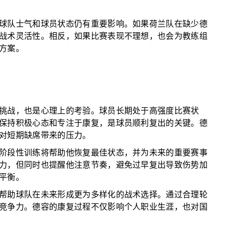
球队士气和球员状态仍有重要影响。如果荷兰队在缺少德
战术灵活性。相反，如果比赛表现不理想，也会为教练组
方案。
挑战，也是心理上的考验。球员长期处于高强度比赛状
保持积极心态和专注于康复，是球员顺利复出的关键。德
对短期缺席带来的压力。
阶段性训练将帮助他恢复最佳状态，并为未来的重要赛事
力，但同时也提醒他注意节奏，避免过早复出导致伤势加
平衡。
帮助球队在未来形成更为多样化的战术选择。通过合理轮
竞争力。德容的康复过程不仅影响个人职业生涯，也对国