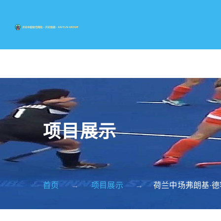
项目展示
首页
项目展示
荷兰中场弗朗基·