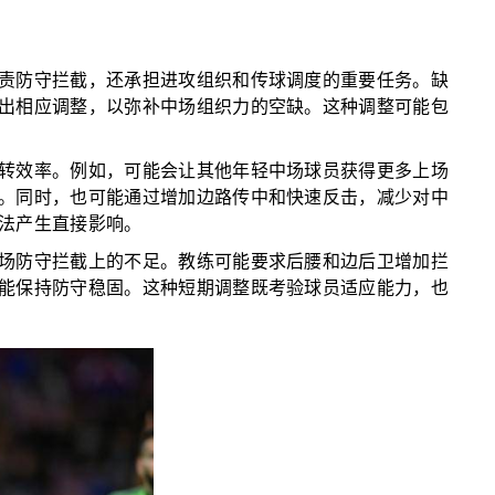
责防守拦截，还承担进攻组织和传球调度的重要任务。缺
出相应调整，以弥补中场组织力的空缺。这种调整可能包
转效率。例如，可能会让其他年轻中场球员获得更多上场
。同时，也可能通过增加边路传中和快速反击，减少对中
法产生直接影响。
场防守拦截上的不足。教练可能要求后腰和边后卫增加拦
能保持防守稳固。这种短期调整既考验球员适应能力，也