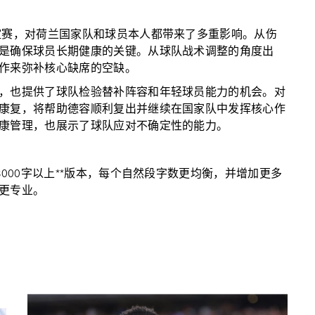
谊赛，对荷兰国家队和球员本人都带来了多重影响。从伤
是确保球员长期健康的关键。从球队战术调整的角度出
作来弥补核心缺席的空缺。
，也提供了球队检验替补阵容和年轻球员能力的机会。对
康复，将帮助德容顺利复出并继续在国家队中发挥核心作
康管理，也展示了球队应对不确定性的能力。
000字以上**版本，每个自然段字数更均衡，并增加更多
更专业。