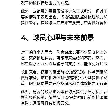
况下仍能保持攻击力的方案。
此外，友谊赛的赛果虽然不计入正式积分，但对于
容的情况下表现出色，将增强团队整体抗压能力和
提供警示，提醒球队在未来重要赛事中需做好替补
4、球员心理与未来前景
对于德容个人而言，伤病缺席比赛不仅是身体上的
态，突然被迫休赛，可能带来焦虑和不安。然而，
容在医疗团队和心理辅导的支持下，能够更好地应
长期来看，德容的复出前景仍然乐观。科学康复和
做好准备。球迷和媒体对他的期待也为其提供了动
重。职业球员需要在竞技追求和身体保护之间取得
此外，德容的缺席也为年轻球员提供了展示机会，
换和经验传承，荷兰队可以在德容复出前保持整体
家队长远发展具有积极意义。