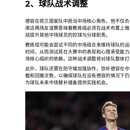
2、球队战术调整
德容在荷兰国家队中担当中场核心角色，他不仅负
席这两场友谊赛意味着教练组必须在战术布置上做
括提升其他中场球员的控球与分球职责。
教练组可能会尝试不同的中场组合来维持球队的运
时间，从而测试其在大赛中的表现和心理承受能力
场核心组织的依赖。这种战术调整将对球队整体打
此外，球队还需在防守端加强协作，弥补德容在中
截和回撤次数，以确保球队在没有德容的情况下仍
为球队未来中场替补储备提供实践机会。