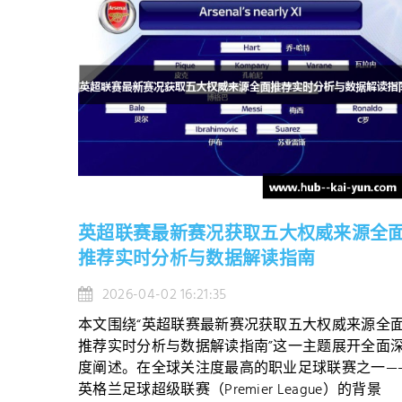
英超联赛最新赛况获取五大权威来源全
推荐实时分析与数据解读指南
2026-04-02 16:21:35
本文围绕“英超联赛最新赛况获取五大权威来源全
推荐实时分析与数据解读指南”这一主题展开全面
度阐述。在全球关注度最高的职业足球联赛之一—
英格兰足球超级联赛（Premier League）的背景