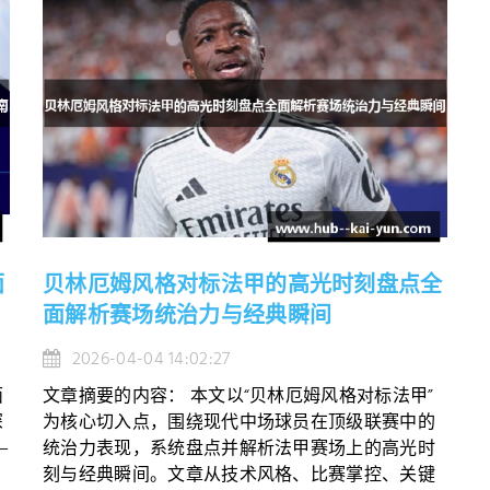
面
贝林厄姆风格对标法甲的高光时刻盘点全
面解析赛场统治力与经典瞬间
2026-04-04 14:02:27
面
文章摘要的内容： 本文以“贝林厄姆风格对标法甲”
深
为核心切入点，围绕现代中场球员在顶级联赛中的
—
统治力表现，系统盘点并解析法甲赛场上的高光时
刻与经典瞬间。文章从技术风格、比赛掌控、关键