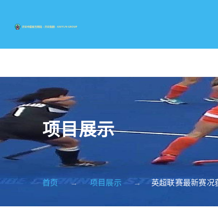
项目展示
首页
项目展示
英超联赛最新赛况