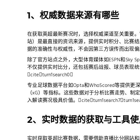
1、权威数据来源有哪些
在获取英超最新赛况时，选择权威渠道至关重要。官方英
站）是最直接的资讯来源，提供实时积分、比赛结
据的准确性与权威性，不会因第三方误传而出现偏差。cit
除了官方站点之外，大型体育媒体如ESPN和Sky 
不仅提供实时比分，还包括赛后战报、球员表现统
citeturn1search0
专业足球数据平台如Opta和WhoScored等
（xG）等指标。这些数据对于分析比赛走势、制
入解读赛况极具价值。citeturn1search7turn1sea
2、实时数据的获取与工具使
实时获取英超比赛数据，需要借助直播比分网站和移动App