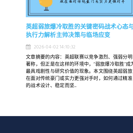
英超弱旅爆冷取胜的关键密码战术心态
执行力解析主帅决策与临场应变
2026-04-02 14:10:32
文章摘要的内容：英超联赛以竞争激烈、强弱分明
著称，但正是在这样的环境中，“弱旅爆冷取胜”成
最具戏剧性与研究价值的现象。本文围绕英超弱旅
在面对传统豪门或实力更强对手时，如何通过精准
的战术设计、稳定而坚...