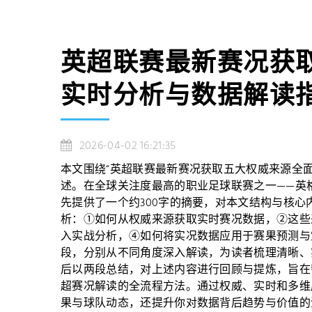
英超联赛最新赛况获
实时分析与数据解读
2026-04-02 16:21:35
本文围绕“英超联赛最新赛况获取五大权威来源全
述。在全球关注度最高的职业足球联赛之一——英格兰足
先提供了一个约300字的摘要，对本文结构与核
析：①如何从权威来源获取实时赛况数据，②这些
入实战分析，④如何将实况数据应用于赛果预测与
段，分别从不同角度深入解读，为读者梳理清晰、
后以两段总结，对上述内容进行回顾与提炼，旨在
超赛况解读的全流程方法。通过权威、实时和多维
果与球队动态，还提升你对数据背后趋势与价值的