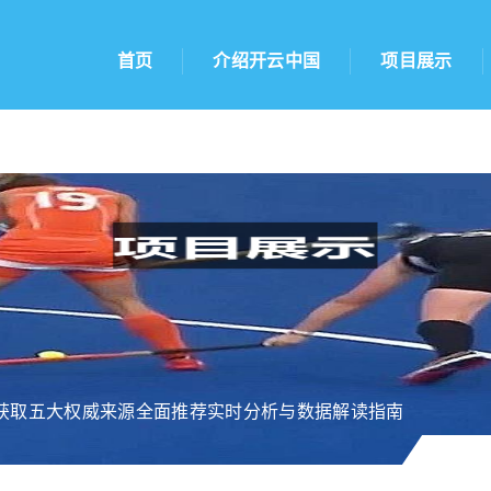
首页
介绍开云中国
项目展示
获取五大权威来源全面推荐实时分析与数据解读指南