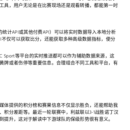
工具，用户无论是在比赛现场还是观看转播，都能第一时
的统计API或其他付费API）可以将实时数据导入本地分析
PI不仅可以获取比分，还能获取多种高级数据指标，使分
BC Sport等平台的实时推送都可以作为辅助数据来源，这
黄牌或者伤停等重要信息。合理组合不同工具和平台，有
媒体提供的积分榜和赛果信息不仅显示胜负，还能帮助我
、积分差距等。最近一轮联赛中，利兹联以3-1战胜诺丁汉
到提升，这对于解读中下游球队的保级形势很有意义。