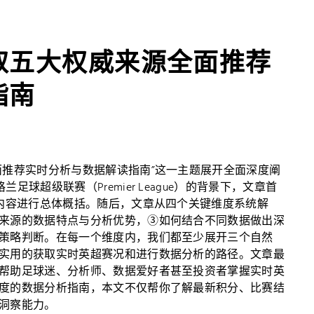
取五大权威来源全面推荐
指南
面推荐实时分析与数据解读指南”这一主题展开全面深度阐
球超级联赛（Premier League）的背景下，文章首
心内容进行总体概括。随后，文章从四个关键维度系统解
来源的数据特点与分析优势，③如何结合不同数据做出深
策略判断。在每一个维度内，我们都至少展开三个自然
实用的获取实时英超赛况和进行数据分析的路径。文章最
帮助足球迷、分析师、数据爱好者甚至投资者掌握实时英
度的数据分析指南，本文不仅帮你了解最新积分、比赛结
洞察能力。