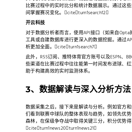
比赛过程中的实时比分和统计数据展示。通过这些
间掌握赛况变化。citeturn1search12
开云科技
对于数据分析者而言，使用API接口（如来自Opta
工具或自建数据库进行更深入的数据挖掘。通过A
析更加全面。citeturn1search7
此外，RSS订阅、推特体育官方账号以及ESPN、B
些渠道在比赛过程中往往能第一时间发布进球、红
助于构建高效的实时监测体系。
3、数据解读与深入分析方法
数据采集之后，接下来是解读与分析。例如官方和
们看到联赛中球队的整体表现与趋势，如领先优势
森林，在保级争夺战中取得关键三分，积分优势得
citeturn1news20turn1news21