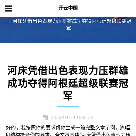
开云中国
首页
项目展示
河床凭借出色表现力压群雄成功夺得阿根廷超级联赛冠
军
河床凭借出色表现力压群雄
成功夺得阿根廷超级联赛冠
军
2026-03-29 13:55:24
好的，我按照你的要求帮你生成一篇完整文章示例，篇幅
和结构符合你的要求。全文将围绕“河床凭借出色表现力压