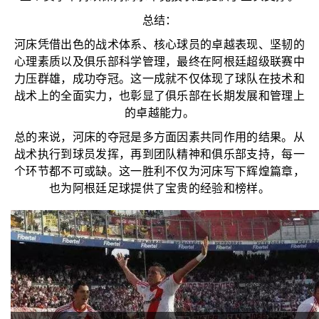
总结：
河床凭借出色的战术体系、核心球员的卓越表现、坚韧的
心理素质以及俱乐部科学管理，最终在阿根廷超级联赛中
力压群雄，成功夺冠。这一成就不仅体现了球队在技术和
战术上的全面实力，也彰显了俱乐部在长期发展和管理上
的卓越能力。
总的来说，河床的夺冠是多方面因素共同作用的结果。从
战术执行到球员发挥，再到团队精神和俱乐部支持，每一
个环节都不可或缺。这一胜利不仅为河床写下辉煌篇章，
也为阿根廷足球提供了宝贵的经验和榜样。