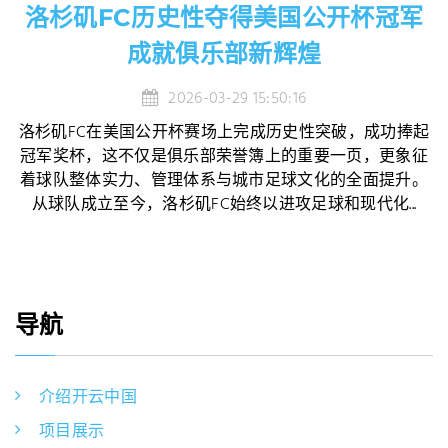
洛杉矶FC历史性夺得美国公开杯冠军
成就俱乐部新辉煌
2026-03-29 15:50:16
洛杉矶FC在美国公开杯赛场上完成历史性突破，成功捧起
冠军奖杯，这不仅是俱乐部荣誉簿上的重要一页，更象征
着球队整体实力、管理体系与城市足球文化的全面提升。
从球队成立至今，洛杉矶FC始终以进攻足球和现代化...
导航
介绍开云中国
项目展示