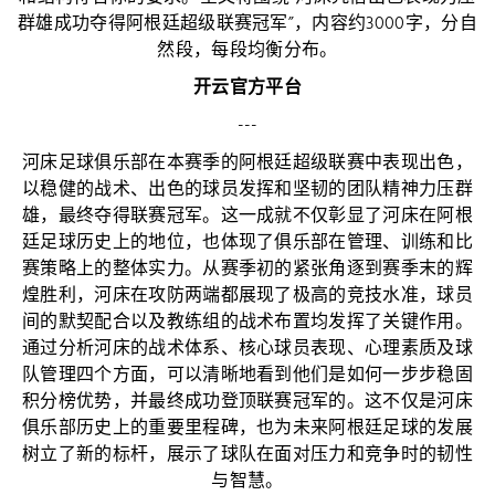
群雄成功夺得阿根廷超级联赛冠军”，内容约3000字，分自
然段，每段均衡分布。
开云官方平台
---
河床足球俱乐部在本赛季的阿根廷超级联赛中表现出色，
以稳健的战术、出色的球员发挥和坚韧的团队精神力压群
雄，最终夺得联赛冠军。这一成就不仅彰显了河床在阿根
廷足球历史上的地位，也体现了俱乐部在管理、训练和比
赛策略上的整体实力。从赛季初的紧张角逐到赛季末的辉
煌胜利，河床在攻防两端都展现了极高的竞技水准，球员
间的默契配合以及教练组的战术布置均发挥了关键作用。
通过分析河床的战术体系、核心球员表现、心理素质及球
队管理四个方面，可以清晰地看到他们是如何一步步稳固
积分榜优势，并最终成功登顶联赛冠军的。这不仅是河床
俱乐部历史上的重要里程碑，也为未来阿根廷足球的发展
树立了新的标杆，展示了球队在面对压力和竞争时的韧性
与智慧。