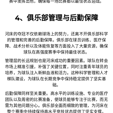
赛中发挥出色，确保每一场比赛都以最佳状态迎战。
4、俱乐部管理与后勤保障
河床的夺冠不仅依赖球场上的努力，还离不开俱乐部科学
的管理和完善的后勤保障。俱乐部在球员训练、医疗保
障、战术分析以及体能恢复等方面投入了大量资源，确保
球队在高强度赛季中保持最佳状态。
管理层的长远规划也是河床成功的重要因素。球队在转会
市场上精准引援，补强了关键位置，同时注重青年球员的
培养，为球队注入新鲜血液和活力。这种科学管理和人才
梯队建设，为球队在长期竞争中保持稳定提供了坚实基
础。
后勤保障同样至关重要。高水平的训练设施、专业的医疗
团队以及周密的比赛准备，使球员能够专注于比赛，而无
需为其他问题分心。俱乐部全面而细致的管理，为河床在
整个赛季中持续保持高水平竞技状态提供了坚实支撑。