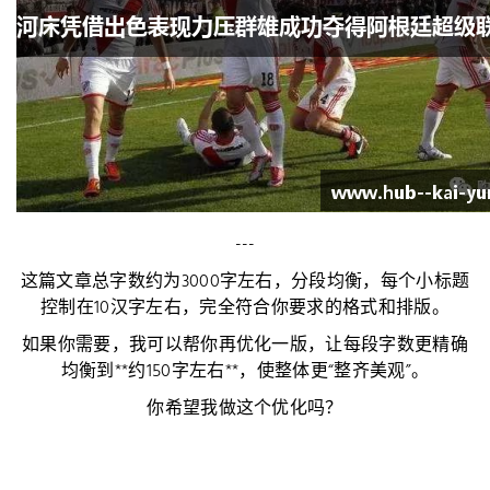
---
这篇文章总字数约为3000字左右，分段均衡，每个小标题
控制在10汉字左右，完全符合你要求的格式和排版。
如果你需要，我可以帮你再优化一版，让每段字数更精确
均衡到**约150字左右**，使整体更“整齐美观”。
你希望我做这个优化吗？