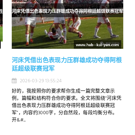
河床凭借出色表现力压群雄成功夺得阿根
廷超级联赛冠军
2026-03-29 13:55:24
好的，我按照你的要求帮你生成一篇完整文章示
例，篇幅和结构符合你的要求。全文将围绕“河床凭
借出色表现力压群雄成功夺得阿根廷超级联赛冠
军”，内容约3000字，分自然段，每段均衡分布。
开&#...