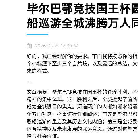
毕尔巴鄂竞技国王杯
船巡游全城沸腾万人
2026-03-29 12:00:54
好的，我已经理解你的要求。下面我将按照你的指
个小标题下至少三个自然段，以及最后的总结，文
求的样式。
---
文章摘要：毕尔巴鄂竞技在国王杯的辉煌胜利，不
精神的集中体现。这一胜利之后，全城掀起了前所
成为全城瞩目的焦点。河道两岸的人潮如潮水般涌
个方面对这一盛事进行详细阐述：首先是毕尔巴鄂
驳船巡游的重启及其历史文化内涵；第三是全城民
体育精神以及未来发展的深远意义。通过对这些方
鸣与社会价值。