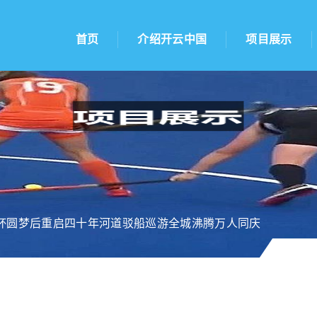
首页
介绍开云中国
项目展示
杯圆梦后重启四十年河道驳船巡游全城沸腾万人同庆