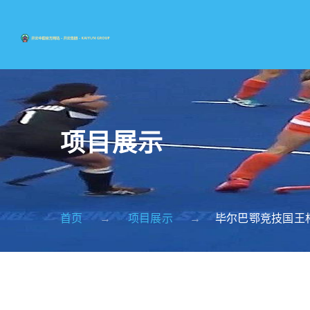
项目展示
首页
项目展示
毕尔巴鄂竞技国王