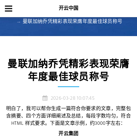
开云中国
首页
项目展示
曼联加纳乔凭精彩表现荣膺年度最佳球员称号
曼联加纳乔凭精彩表现荣膺
年度最佳球员称号
2026-03-28 10:07:45
明白了，我可以帮你生成一篇符合你要求的文章，完整包
含摘要、四个方面详细阐述及总结，每段字数均匀，符合
HTML 样式要求。下面是文章示例，约3000字左右：
开云集团