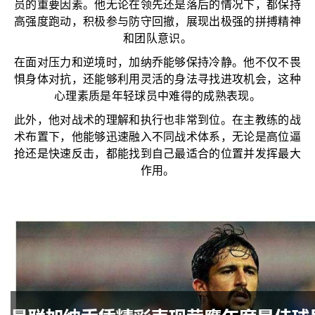
员的重要因素。他无论在领先还是落后的情况下，都保持
高强度跑动，积极参与防守回撤，展现出极强的拼搏精神
和团队意识。
在面对压力和逆境时，加纳乔能够保持冷静。他不仅不畏
惧身体对抗，还能够利用灵活的身法寻找进攻机会，这种
心理素质是年轻球员中难得的成熟表现。
此外，他对战术的理解和执行也非常到位。在主教练的战
术布置下，他能够迅速融入不同战术体系，无论是高位逼
抢还是快速反击，都能找到自己最适合的位置并发挥最大
作用。