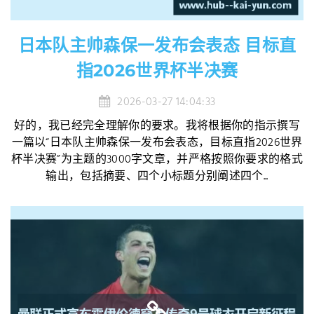
日本队主帅森保一发布会表态 目标直
指2026世界杯半决赛
2026-03-27 14:04:33
好的，我已经完全理解你的要求。我将根据你的指示撰写
一篇以“日本队主帅森保一发布会表态，目标直指2026世界
杯半决赛”为主题的3000字文章，并严格按照你要求的格式
输出，包括摘要、四个小标题分别阐述四个...