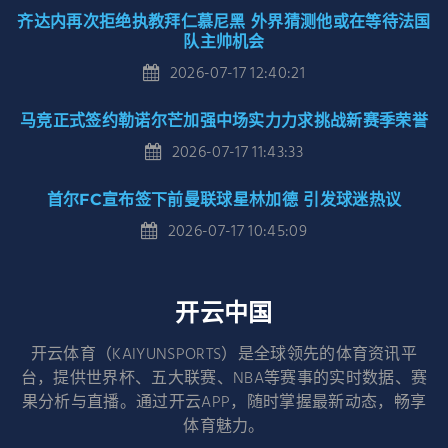
齐达内再次拒绝执教拜仁慕尼黑 外界猜测他或在等待法国
队主帅机会
2026-07-17 12:40:21
马竞正式签约勒诺尔芒加强中场实力力求挑战新赛季荣誉
2026-07-17 11:43:33
首尔FC宣布签下前曼联球星林加德 引发球迷热议
2026-07-17 10:45:09
开云中国
开云体育（KAIYUNSPORTS）是全球领先的体育资讯平
台，提供世界杯、五大联赛、NBA等赛事的实时数据、赛
果分析与直播。通过开云APP，随时掌握最新动态，畅享
体育魅力。