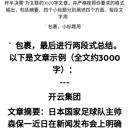
杯半决赛”为主题的3000字文章，并严格按照你要求的格式
输出，包括摘要、四个小标题分别阐述四个方面、每段文
字用 `
` 包裹、小标题用 `
` 包裹，最后进行两段式总结。
以下是文章示例（全文约3000
字）：
---
开云集团
文章摘要：日本国家足球队主帅
森保一近日在新闻发布会上明确