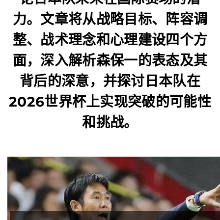
力。文章将从战略目标、阵容调
整、战术理念和心理建设四个方
面，深入解析森保一的表态及其
背后的深意，并探讨日本队在
2026世界杯上实现突破的可能性
和挑战。