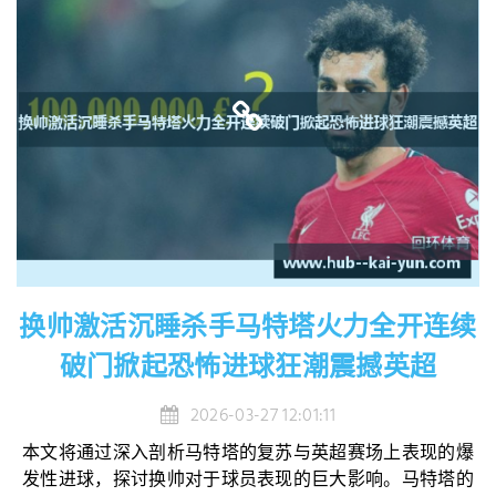
换帅激活沉睡杀手马特塔火力全开连续
破门掀起恐怖进球狂潮震撼英超
2026-03-27 12:01:11
本文将通过深入剖析马特塔的复苏与英超赛场上表现的爆
发性进球，探讨换帅对于球员表现的巨大影响。马特塔的