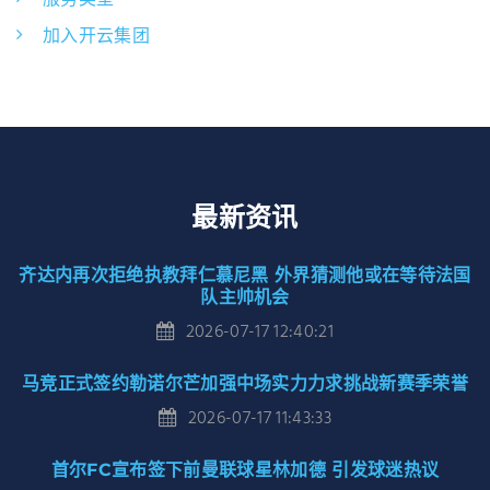
服务类型
加入开云集团
最新资讯
齐达内再次拒绝执教拜仁慕尼黑 外界猜测他或在等待法国
队主帅机会
2026-07-17 12:40:21
马竞正式签约勒诺尔芒加强中场实力力求挑战新赛季荣誉
2026-07-17 11:43:33
首尔FC宣布签下前曼联球星林加德 引发球迷热议