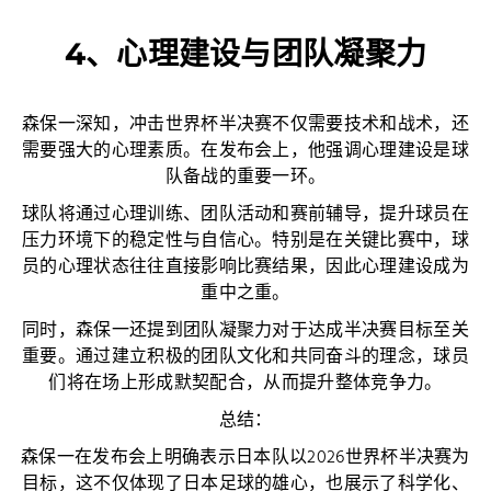
4、心理建设与团队凝聚力
森保一深知，冲击世界杯半决赛不仅需要技术和战术，还
需要强大的心理素质。在发布会上，他强调心理建设是球
队备战的重要一环。
球队将通过心理训练、团队活动和赛前辅导，提升球员在
压力环境下的稳定性与自信心。特别是在关键比赛中，球
员的心理状态往往直接影响比赛结果，因此心理建设成为
重中之重。
同时，森保一还提到团队凝聚力对于达成半决赛目标至关
重要。通过建立积极的团队文化和共同奋斗的理念，球员
们将在场上形成默契配合，从而提升整体竞争力。
总结：
森保一在发布会上明确表示日本队以2026世界杯半决赛为
目标，这不仅体现了日本足球的雄心，也展示了科学化、