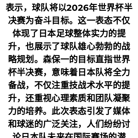
表示，球队将以2026年世界杯半
决赛为奋斗目标。这一表态不仅
体现了日本足球整体实力的提
升，也展示了球队雄心勃勃的战
略规划。森保一的目标直指世界
杯半决赛，意味着日本队将全力
备战，不仅注重技战术水平的提
升，还重视心理素质和团队凝聚
力的培养。此次表态引发了媒体
和球迷的广泛关注，人们纷纷讨
论日本队未来在国际赛场的潜