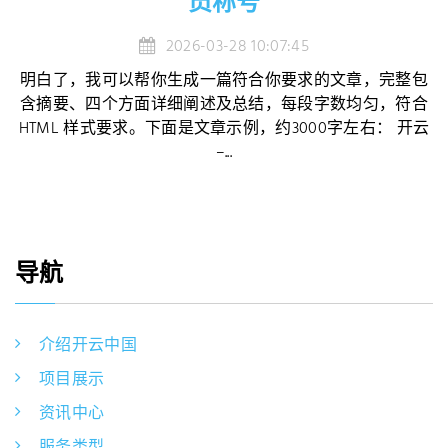
员称号
2026-03-28 10:07:45
明白了，我可以帮你生成一篇符合你要求的文章，完整包
含摘要、四个方面详细阐述及总结，每段字数均匀，符合
HTML 样式要求。下面是文章示例，约3000字左右： 开云
–...
导航
介绍开云中国
项目展示
资讯中心