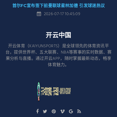
首尔FC宣布签下前曼联球星林加德 引发球迷热议
2026-07-17 10:45:09
开云中国
开云体育（KAIYUNSPORTS）是全球领先的体育资讯平
台，提供世界杯、五大联赛、NBA等赛事的实时数据、赛
果分析与直播。通过开云APP，随时掌握最新动态，畅享
体育魅力。