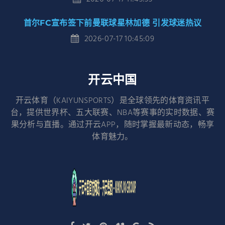
首尔FC宣布签下前曼联球星林加德 引发球迷热议
2026-07-17 10:45:09
开云中国
开云体育（KAIYUNSPORTS）是全球领先的体育资讯平
台，提供世界杯、五大联赛、NBA等赛事的实时数据、赛
果分析与直播。通过开云APP，随时掌握最新动态，畅享
体育魅力。