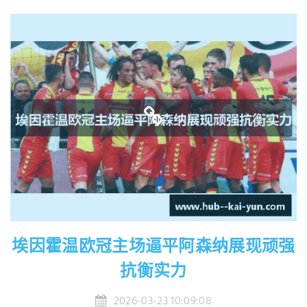
埃因霍温欧冠主场逼平阿森纳展现顽强
抗衡实力
2026-03-23 10:09:08