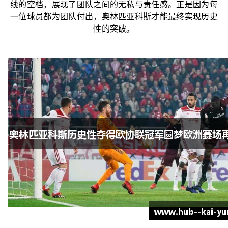
线的空档，展现了团队之间的无私与责任感。正是因为每
一位球员都为团队付出，奥林匹亚科斯才能最终实现历史
性的突破。