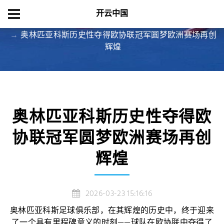
开云中国
首页
项目展示
奥林匹亚科斯历史性夺得欧协联冠军圆梦欧洲赛场再创
辉煌
奥林匹亚科斯历史性夺得欧
协联冠军圆梦欧洲赛场再创
辉煌
2026-03-23 15:16:16
奥林匹亚科斯足球俱乐部，在其辉煌的历史中，终于迎来
了一个具有里程碑意义的时刻——球队在欧协联中夺得了