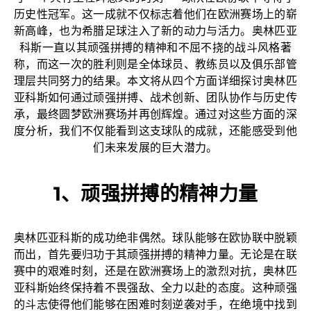
历史性冠军。这一成就不仅标志着他们在欧洲赛场上的崭
新高峰，也为希腊足球注入了新的动力与活力。奥林匹亚
科斯一直以其顽强拼搏的精神和不屈不挠的战斗风格著
称，而这一次的胜利则是全体球员、教练员以及俱乐部管
理层共同努力的结果。本文将从四个方面详细探讨奥林匹
亚科斯如何通过顽强拼搏、战术创新、团队协作与历史传
承，最终圆梦欧洲赛场并再创辉煌。通过对这些方面的深
度分析，我们不仅能看到这支球队的成就，还能感受到他
们未来发展的巨大潜力。
1、顽强拼搏的精神力量
奥林匹亚科斯的成功绝非偶然。球队能够在欧协联中脱颖
而出，首先要归功于其顽强拼搏的精神力量。无论是在联
赛中的艰难时刻，还是在欧洲赛场上的激烈对抗，奥林匹
亚科斯始终保持着不畏强敌、全力以赴的态度。这种顽强
的斗志使得他们能够在困难时刻逆袭对手，在绝境中找到