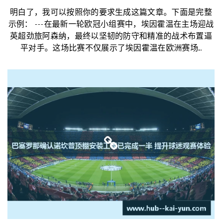
明白了，我可以按照你的要求生成这篇文章。下面是完整
示例： ---在最新一轮欧冠小组赛中，埃因霍温在主场迎战
英超劲旅阿森纳，最终以坚韧的防守和精准的战术布置逼
平对手。这场比赛不仅展示了埃因霍温在欧洲赛场...