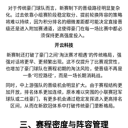
对于传统豪门球队而言，新赛制下的晋级路径明显复杂
化。过去依靠小组赛阶段稳定取分、提前轮换阵容的策略
将难以持续，因为积分排名的细微差距都可能决定直接晋
级还是进入附加赛通道，这使得豪门在每一场比赛中都必
须保持更高强度投入。
开云科技
新赛制还打破了豪门之间“淘汰赛才相遇”的传统格局，强
强对话将更早、更频繁出现。这不仅提升了比赛观赏性，
也增加了豪门球队在赛程初期的淘汰风险，使晋级不再是
一条“可控路径”，而是一场长期消耗战。
同时，中上游强队的晋级机会明显扩大。由于赛程结构更
加开放，排名体系更加连续，原本难以突围的小联赛冠军
球队或二线豪门，有更多机会通过稳定发挥进入更高排名
区间，从而在新欧冠体系中打破传统豪门垄断格局。
三、赛程密度与阵容管理