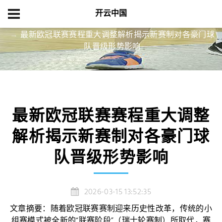
开云中国
首页
资讯中心
最新欧冠联赛赛程重大调整解析揭示新赛制对各豪门球
队晋级形势影响
最新欧冠联赛赛程重大调整
解析揭示新赛制对各豪门球
队晋级形势影响
2026-03-15 13:52:35
文章摘要：随着欧冠联赛赛制迎来历史性改革，传统的小
组赛模式被全新的“联赛阶段”（瑞士轮赛制）所取代，赛