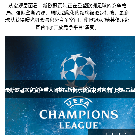
从宏观层面看，新欧冠赛制正在重塑欧洲足球的竞争格
局。强队垄断资源、弱队边缘化的结构被逐步打破，更多
球队获得曝光机会与积分竞争空间，使欧冠从“精英俱乐部
舞台”向“开放竞争平台”演变。