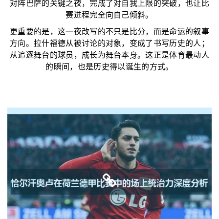
对阵巴萨的关键之夜，完成了对自我上限的突破，也让比
赛进程完全向自己倾斜。
更重要的是，这一夜改写的不只是比分，而是命运的叙事
方向。拉什福德从被讨论的对象，变成了书写历史的人；
从追逐舞台的球员，成长为舞台本身。这正是体育最动人
的瞬间，也是历史得以诞生的方式。