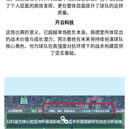
了个人层面的高效发挥，更在整体层面提升了球队的运转
质量。
开云科技
这场比赛的意义，已超越单场胜负本身。佩德里所体现出
的战术价值与成长潜力，预示着他在未来将持续扮演球队
核心角色，也为球队在高强度对抗环境下的战术构建提供
了坚实基础。