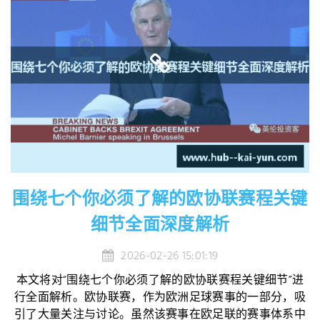
围绕七个你必须了解的欧协联赛程关键
细节全面深度解析
2026-02-26 15:01:19
本文将对“围绕七个你必须了解的欧协联赛程关键细节”进
行全面解析。欧协联赛，作为欧洲足球赛事的一部分，吸
引了大量关注与讨论。虽然该赛事在欧足联的赛事体系中