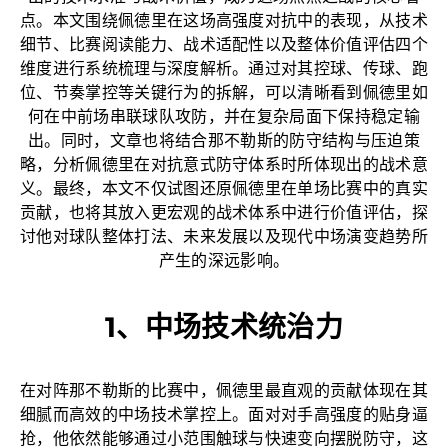
点。本文围绕佩德里在这场高强度对抗中的表现，从技术
细节、比赛阅读能力、战术适配性以及整体价值评估四个
维度进行系统梳理与深度解析。通过对其控球、传球、跑
位、节奏掌控等关键行为的拆解，可以清晰看到佩德里如
何在中前场串联球队攻防，并在复杂局面下保持稳定输
出。同时，文章也将结合那不勒斯的防守结构与压迫策
略，分析佩德里在对抗意式防守体系时所体现出的战术意
义。最终，本文不仅试图还原佩德里在单场比赛中的真实
贡献，也将其放入更宏观的战术体系中进行价值评估，探
讨他对球队整体打法、未来发展以及现代中场演变趋势所
产生的深远影响。
1、中场技术统治力
在对阵那不勒斯的比赛中，佩德里最直观的贡献体现在其
细腻而高效的中场技术掌控上。面对对手高强度的贴身逼
抢，他依然能够通过小范围触球与快速变向摆脱防守，这