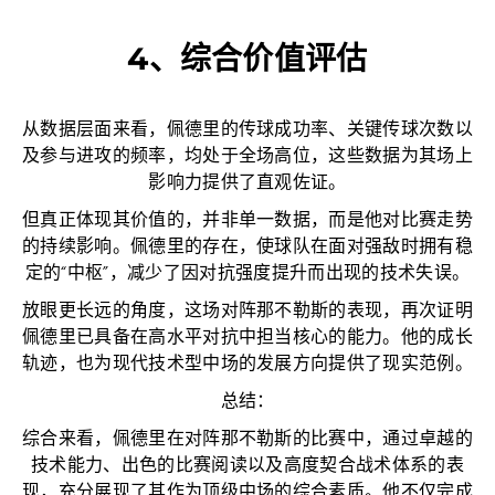
4、综合价值评估
从数据层面来看，佩德里的传球成功率、关键传球次数以
及参与进攻的频率，均处于全场高位，这些数据为其场上
影响力提供了直观佐证。
但真正体现其价值的，并非单一数据，而是他对比赛走势
的持续影响。佩德里的存在，使球队在面对强敌时拥有稳
定的“中枢”，减少了因对抗强度提升而出现的技术失误。
放眼更长远的角度，这场对阵那不勒斯的表现，再次证明
佩德里已具备在高水平对抗中担当核心的能力。他的成长
轨迹，也为现代技术型中场的发展方向提供了现实范例。
总结：
综合来看，佩德里在对阵那不勒斯的比赛中，通过卓越的
技术能力、出色的比赛阅读以及高度契合战术体系的表
现，充分展现了其作为顶级中场的综合素质。他不仅完成