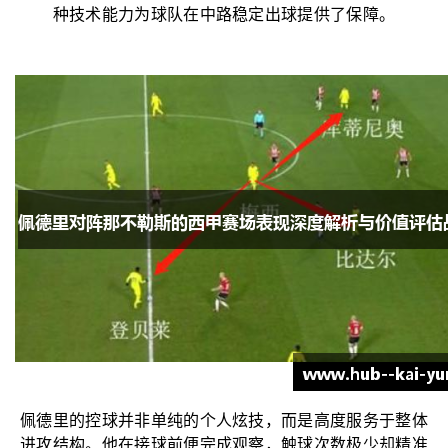
种技术能力为球队在中路稳定出球提供了保障。
佩德里的控球并非单纯的个人炫技，而是高度服务于整体
进攻结构。他在接球前便完成观察，触球次数极少却精准