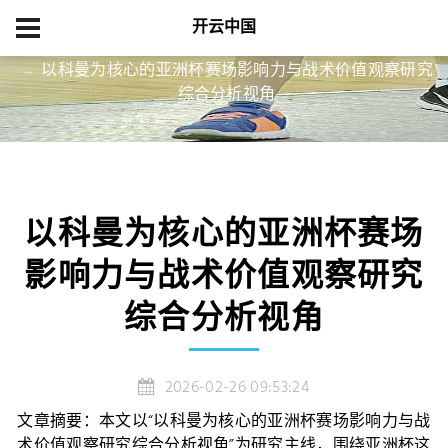
开云中国
首页
资讯中心
以科曼为核心的亚洲杯赛场影响力与战术价值观察研究
综合分析视角
以科曼为核心的亚洲杯赛场
影响力与战术价值观察研究
综合分析视角
2026-02-26 09:53:24
文章摘要：本文以“以科曼为核心的亚洲杯赛场影响力与战
术价值观察研究综合分析视角”为研究主线，围绕亚洲杯这