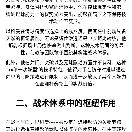
为其成为战术核心奠定了坚实基础。在亚洲杯这种比赛节
奏紧凑、身体对抗频繁的环境中，他在控球稳定性和第一
脚处理球能力上的优势尤为突出，能够在高压之下保持技
术动作不变形。
以科曼在传球精度与选择上的成熟度，使其在中前场具备
天然的枢纽属性。无论是短传渗透还是中长距离转移，他
都能根据场上局势快速做出判断，这种技术层面的可靠
性，使教练团队敢于围绕其构建战术体系。
此外，他在射门、突破以及无球跑动方面并不偏科，这种
“非单一功能型”的技术特征，使得对手在防守时难以通过
简单的盯防策略进行限制，从而进一步放大了其个人能力
在亚洲杯赛场上的实战价值。
二、战术体系中的枢纽作用
在战术层面，以科曼往往被设定为连接攻防的关键节点，
其站位选择直接影响球队整体阵型的伸缩性。在由守转攻