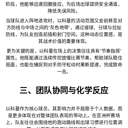
阶段，他能够迅速回撤接应，为后场出球提供安全通道，
降低失误风险。
当球队进入阵地进攻时，以科曼的活动范围又会前移至对
方防线与中场之间的“灰色地带”，通过接球、分球与拉扯
防线，为队友创造前插和射门空间。这种动态位置感，是
其战术价值的重要体现。
更为关键的是，以科曼在场上的决策往往具有“节奏指挥”
属性。他既能通过连续传控放慢比赛节奏，帮助球队稳住
局面，也能在捕捉到对手防守松动时果断提速，完成致命
一击。
三、团队协同与化学反应
以科曼作为核心球员，其影响力并不局限于个人数据，而
是更多体现在对整体团队表现的带动上。在亚洲杯赛场
上，队友往往会围绕他的跑动路线和出球习惯进行位置调