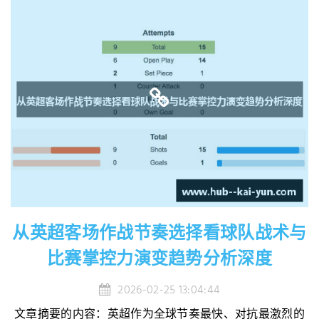
从英超客场作战节奏选择看球队战术与
比赛掌控力演变趋势分析深度
2026-02-25 13:04:44
文章摘要的内容：英超作为全球节奏最快、对抗最激烈的