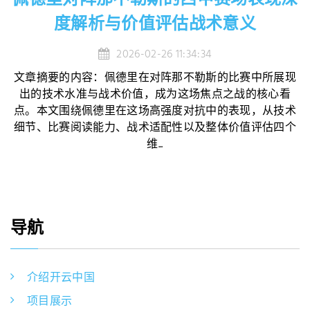
度解析与价值评估战术意义
2026-02-26 11:34:34
文章摘要的内容：佩德里在对阵那不勒斯的比赛中所展现
出的技术水准与战术价值，成为这场焦点之战的核心看
点。本文围绕佩德里在这场高强度对抗中的表现，从技术
细节、比赛阅读能力、战术适配性以及整体价值评估四个
维...
导航
介绍开云中国
项目展示