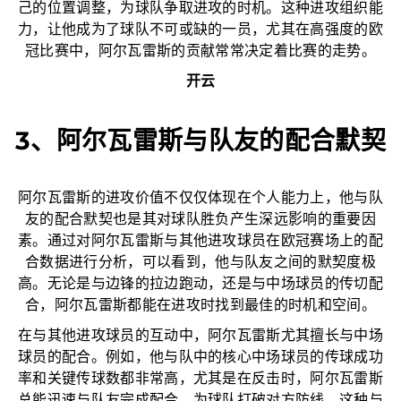
己的位置调整，为球队争取进攻的时机。这种进攻组织能
力，让他成为了球队不可或缺的一员，尤其在高强度的欧
冠比赛中，阿尔瓦雷斯的贡献常常决定着比赛的走势。
开云
3、阿尔瓦雷斯与队友的配合默契
阿尔瓦雷斯的进攻价值不仅仅体现在个人能力上，他与队
友的配合默契也是其对球队胜负产生深远影响的重要因
素。通过对阿尔瓦雷斯与其他进攻球员在欧冠赛场上的配
合数据进行分析，可以看到，他与队友之间的默契度极
高。无论是与边锋的拉边跑动，还是与中场球员的传切配
合，阿尔瓦雷斯都能在进攻时找到最佳的时机和空间。
在与其他进攻球员的互动中，阿尔瓦雷斯尤其擅长与中场
球员的配合。例如，他与队中的核心中场球员的传球成功
率和关键传球数都非常高，尤其是在反击时，阿尔瓦雷斯