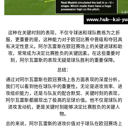
这种在关键时刻的表现，不仅令球迷和球队教练为之折
服，更重要的是，这种能力对于欧冠比赛中晋级和夺冠具
有决定性意义。阿尔瓦雷斯在欧冠赛场上的关键进球和助
攻，常常成为决定比赛胜负的关键因素。在这些重要时
刻，阿尔瓦雷斯的表现无疑是球队胜利的重要保障。
总结：
通过对阿尔瓦雷斯在欧冠赛场上各方面表现的深度分析，
我们可以看到他在球队中的重要性。无论是进攻效率、进
攻组织能力，还是与队友的配合默契、关键时刻的表现，
阿尔瓦雷斯都展现出了极高的足球价值。他不仅是球队的
进攻发动机，更是关键时刻能够决定比赛胜负的关键人
物。
总的来说，阿尔瓦雷斯的进攻价值对于球队在欧冠赛场上