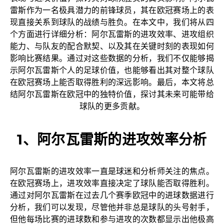
雷斯作为一名极具潜力的前锋球员，其在欧冠赛场上的表
现直接关系到球队的战绩与胜负。在本文中，我们将从四
个方面进行详细分析：阿尔瓦雷斯的进攻效率、进攻组织
能力、与队友的配合默契、以及其在关键时刻的表现如何
影响比赛结果。通过对这些数据的分析，我们不仅能够揭
示阿尔瓦雷斯个人的足球价值，也能够看出其对整个球队
在欧冠赛场上能否取得胜利的深远影响。最后，本文将总
结阿尔瓦雷斯在欧冠中的独特价值，探讨其未来可能带给
球队的更多贡献。
1、阿尔瓦雷斯的进攻效率分析
阿尔瓦雷斯的进攻效率一直是球迷和分析师关注的焦点。
在欧冠赛场上，进攻效率直接决定了球队能否取得胜利。
通过对阿尔瓦雷斯在过去几个赛季欧冠中的进球数据进行
分析，我们可以发现，尽管他并非总是球队的头号射手，
但他每场比赛的进球数和参与进攻的次数都显示出他极高