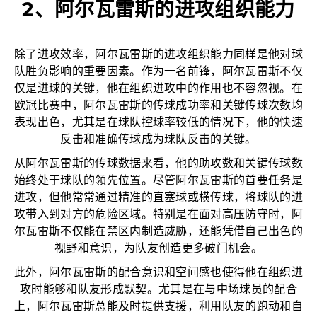
2、阿尔瓦雷斯的进攻组织能力
除了进攻效率，阿尔瓦雷斯的进攻组织能力同样是他对球
队胜负影响的重要因素。作为一名前锋，阿尔瓦雷斯不仅
仅是进球的关键，他在组织进攻中的作用也不容忽视。在
欧冠比赛中，阿尔瓦雷斯的传球成功率和关键传球次数均
表现出色，尤其是在球队控球率较低的情况下，他的快速
反击和准确传球成为球队反击的关键。
从阿尔瓦雷斯的传球数据来看，他的助攻数和关键传球数
始终处于球队的领先位置。尽管阿尔瓦雷斯的首要任务是
进攻，但他常常通过精准的直塞球或横传球，将球队的进
攻带入到对方的危险区域。特别是在面对高压防守时，阿
尔瓦雷斯不仅能在禁区内制造威胁，还能凭借自己出色的
视野和意识，为队友创造更多破门机会。
此外，阿尔瓦雷斯的配合意识和空间感也使得他在组织进
攻时能够和队友形成默契。尤其是在与中场球员的配合
上，阿尔瓦雷斯总能及时提供支援，利用队友的跑动和自