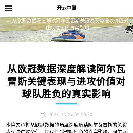
开云中国
首页
资讯中心
从欧冠数据深度解读阿尔瓦雷斯关键表现与进攻价值对
球队胜负的真实影响
从欧冠数据深度解读阿尔瓦
雷斯关键表现与进攻价值对
球队胜负的真实影响
2026-05-24 09:50:30
本篇文章将从欧冠数据的角度深度解读阿尔瓦雷斯的关键
表现与进攻价值，探讨其对球队胜负的真实影响。阿尔瓦