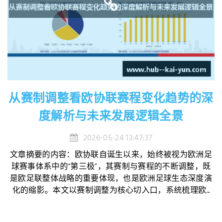
从赛制调整看欧协联赛程变化趋势的深
度解析与未来发展逻辑全景
2026-05-24 13:47:37
文章摘要的内容：欧协联自诞生以来，始终被视为欧洲足
球赛事体系中的“第三极”，其赛制与赛程的不断调整，既
是欧足联整体战略的重要体现，也是欧洲足球生态深度演
化的缩影。本文以赛制调整为核心切入口，系统梳理欧...