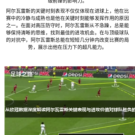
级前锋的影响力。
阿尔瓦雷斯的关键时刻表现不仅仅体现在进球上，他在比
赛中的冷静与成熟也是他在关键时刻能够发挥作用的原因
之一。在面对高压防守时，阿尔瓦雷斯从不急躁，总是能
够保持清晰的思维，找到最佳的进攻机会。在与顶级球队
的对抗中，阿尔瓦雷斯总能在短短几分钟内改变比赛的局
势，展示出他在压力下的超凡能力。