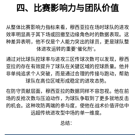
四、比赛影响力与团队价值
从整体比赛影响力指标来看，穆西亚拉在场时球队的进攻
效率明显高于其下场或回撤至边缘角色时的数据表现。这
种差异表明，他不仅是个人能力突出的球员，更是球队整
体进攻运转的重要“催化剂”。
通过对比球队控球率与进攻三区传球次数可以发现，穆西
亚拉的存在有效提升了球队在关键区域的控球质量。他并
非单纯追求个人突破，而是通过合理的传接与跑动，帮助
球队在高位区域形成稳定的进攻态势。
在防守贡献层面，穆西亚拉的数据同样不容忽视。他在前
场的反抢次数与压迫动作，为球队争取到了更多就地反击
的机会。这种攻防两端的参与度，使他在战术价值评估中
远超传统进攻型中场的单一维度。
总结：