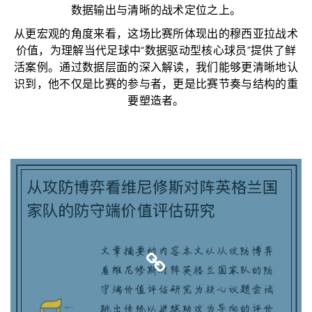
数据输出与清晰的战术定位之上。
从更宏观的角度来看，这场比赛所体现出的穆西亚拉战术
价值，为理解当代足球中“数据驱动型核心球员”提供了鲜
活案例。通过数据层面的深入解读，我们能够更清晰地认
识到，他不仅是比赛的参与者，更是比赛节奏与结构的重
要塑造者。