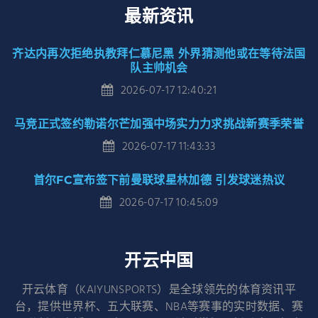
最新资讯
齐达内再次拒绝执教拜仁慕尼黑 外界猜测他或在等待法国
队主帅机会
2026-07-17 12:40:21
马竞正式签约勒诺尔芒加强中场实力力求挑战新赛季荣誉
2026-07-17 11:43:33
首尔FC宣布签下前曼联球星林加德 引发球迷热议
2026-07-17 10:45:09
开云中国
开云体育（KAIYUNSPORTS）是全球领先的体育资讯平
台，提供世界杯、五大联赛、NBA等赛事的实时数据、赛