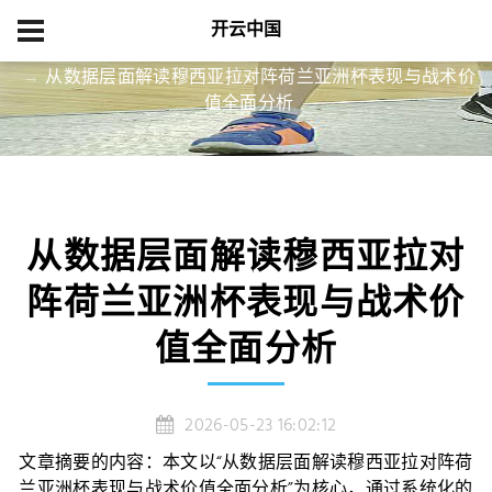
开云中国
首页
资讯中心
从数据层面解读穆西亚拉对阵荷兰亚洲杯表现与战术价
值全面分析
从数据层面解读穆西亚拉对
阵荷兰亚洲杯表现与战术价
值全面分析
2026-05-23 16:02:12
文章摘要的内容：本文以“从数据层面解读穆西亚拉对阵荷
兰亚洲杯表现与战术价值全面分析”为核心，通过系统化的