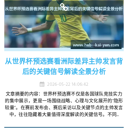
从世界杯预选赛看洲际差异主帅发言背
后的关键信号解读全景分析
2026-05-22 14:06:42
文章摘要的内容：世界杯预选赛不仅是各国球队竞技实力
的集中展示，更是一场围绕战略、心理与文化展开的“隐形
较量”。在赛前发布会、赛后采访以及关键节点的主帅发言
中，往往隐藏着大量值得深度解读的关键信号。不同...