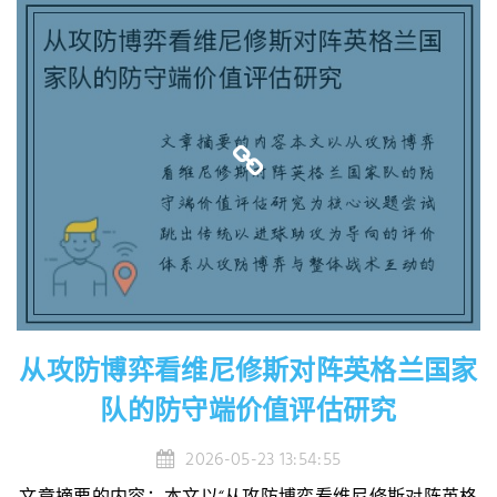
从攻防博弈看维尼修斯对阵英格兰国家
队的防守端价值评估研究
2026-05-23 13:54:55