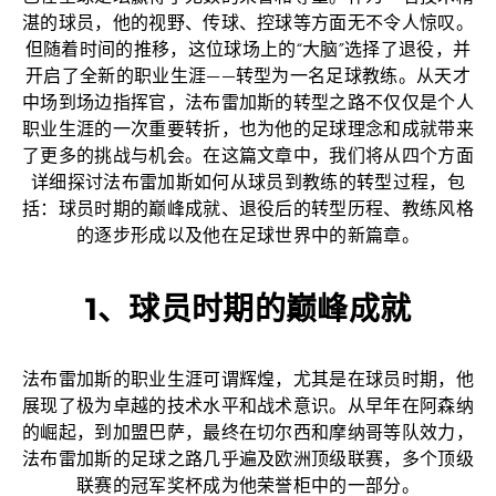
湛的球员，他的视野、传球、控球等方面无不令人惊叹。
但随着时间的推移，这位球场上的“大脑”选择了退役，并
开启了全新的职业生涯——转型为一名足球教练。从天才
中场到场边指挥官，法布雷加斯的转型之路不仅仅是个人
职业生涯的一次重要转折，也为他的足球理念和成就带来
了更多的挑战与机会。在这篇文章中，我们将从四个方面
详细探讨法布雷加斯如何从球员到教练的转型过程，包
括：球员时期的巅峰成就、退役后的转型历程、教练风格
的逐步形成以及他在足球世界中的新篇章。
1、球员时期的巅峰成就
法布雷加斯的职业生涯可谓辉煌，尤其是在球员时期，他
展现了极为卓越的技术水平和战术意识。从早年在阿森纳
的崛起，到加盟巴萨，最终在切尔西和摩纳哥等队效力，
法布雷加斯的足球之路几乎遍及欧洲顶级联赛，多个顶级
联赛的冠军奖杯成为他荣誉柜中的一部分。