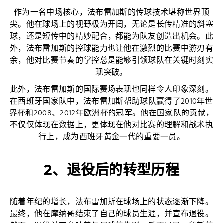
作为一名中场核心，法布雷加斯的传球技术堪称世界顶
尖。他在球场上的视野极为开阔，无论是长传精准的斜塞
球，还是短传中的精妙配合，都能为队友创造出机会。此
外，法布雷加斯的控球能力也让他在激烈的比赛中游刃有
余，他对比赛节奏的掌控总是能够引领球队在关键时刻实
现突破。
此外，法布雷加斯的国际赛场表现也同样令人印象深刻。
在西班牙国家队中，法布雷加斯帮助球队赢得了2010年世
界杯和2008、2012年欧洲杯的冠军。他在国家队的贡献，
不仅仅体现在数据上，更体现在他对比赛的理解和战术执
行上，成为西班牙黄金一代的重要一员。
2、退役后的转型历程
随着年纪的增长，法布雷加斯在球场上的状态逐渐下降。
最终，他在摩纳哥结束了自己的球员生涯，并宣布退役。