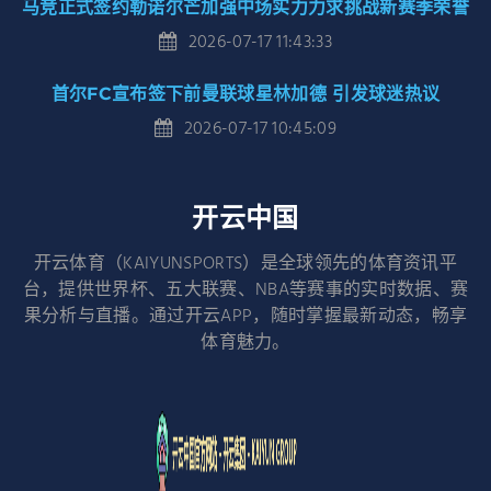
马竞正式签约勒诺尔芒加强中场实力力求挑战新赛季荣誉
2026-07-17 11:43:33
首尔FC宣布签下前曼联球星林加德 引发球迷热议
2026-07-17 10:45:09
开云中国
开云体育（KAIYUNSPORTS）是全球领先的体育资讯平
台，提供世界杯、五大联赛、NBA等赛事的实时数据、赛
果分析与直播。通过开云APP，随时掌握最新动态，畅享
体育魅力。