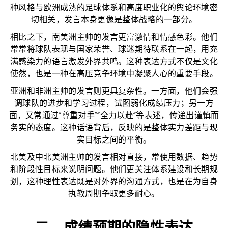
种风格与欧洲成熟的足球体系和高度职业化的舆论环境密
切相关，发言本身更像是整体战略的一部分。
相比之下，南美洲主帅的发言更富激情和情感色彩。他们
常常将球队表现与国家荣誉、球迷期待联系在一起，用充
满感染力的语言激发外界共鸣。这种表达方式不仅是文化
使然，也是一种在高压竞争环境中凝聚人心的重要手段。
亚洲和非洲主帅的发言则更具复杂性。一方面，他们会强
调球队的进步和学习过程，试图弱化成绩压力；另一方
面，又常通过“尊重对手”“全力以赴”等表述，传递出谨慎而
务实的态度。这种话语背后，反映的是整体实力差距与现
实目标之间的平衡。
北美及中北美洲主帅的发言相对直接，常使用数据、趋势
和阶段性目标来说明问题。他们更关注体系建设和长期规
划，这种理性表达既是对外界的沟通方式，也是在为自身
执教周期争取更多耐心。
二、成绩预期的隐性表达