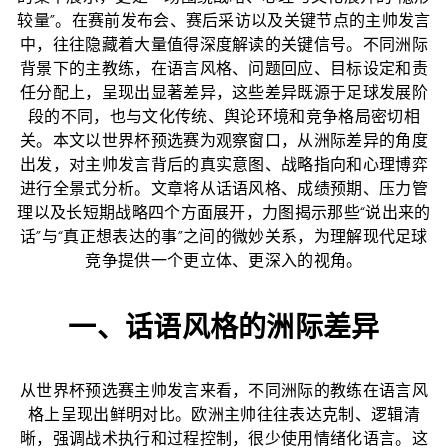
较量”。在赛前发布会、赛后采访以及关键节点的主帅发言
中，往往隐藏着大量值得深度解读的关键信号。不同洲际
背景下的主教练，在语言风格、问题回应、目标设定和责
任分配上，呈现出显著差异，这些差异既源于足球发展阶
段的不同，也与文化传统、舆论环境和竞争格局密切相
关。本文以世界杯预选赛为观察窗口，从洲际差异的角度
出发，对主帅发言背后的真实意图、战略指向和心理博弈
进行全景式分析。文章将从话语风格、成绩预期、压力管
理以及长短期战略四个方面展开，力图揭示那些“说出来的
话”与“真正想表达的事”之间的微妙关系，为理解现代足球
竞争提供一个更立体、更深入的视角。
一、话语风格的洲际差异
从世界杯预选赛主帅发言来看，不同洲际的教练在语言风
格上呈现出鲜明对比。欧洲主帅往往表达克制、逻辑清
晰，强调战术执行和过程控制，很少使用情绪化语言。这