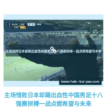
主场惜败日本却踢出血性中国男足十八
强赛拼搏一战点燃希望与未来