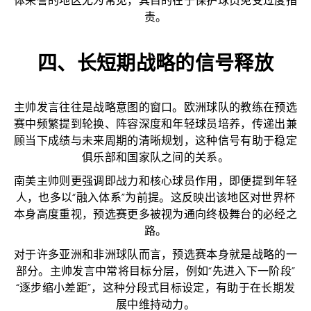
体荣誉的地区尤为常见，其目的在于保护球员免受过度指
责。
四、长短期战略的信号释放
主帅发言往往是战略意图的窗口。欧洲球队的教练在预选
赛中频繁提到轮换、阵容深度和年轻球员培养，传递出兼
顾当下成绩与未来周期的清晰规划，这种信号有助于稳定
俱乐部和国家队之间的关系。
南美主帅则更强调即战力和核心球员作用，即便提到年轻
人，也多以“融入体系”为前提。这反映出该地区对世界杯
本身高度重视，预选赛更多被视为通向终极舞台的必经之
路。
对于许多亚洲和非洲球队而言，预选赛本身就是战略的一
部分。主帅发言中常将目标分层，例如“先进入下一阶段”
“逐步缩小差距”，这种分段式目标设定，有助于在长期发
展中维持动力。