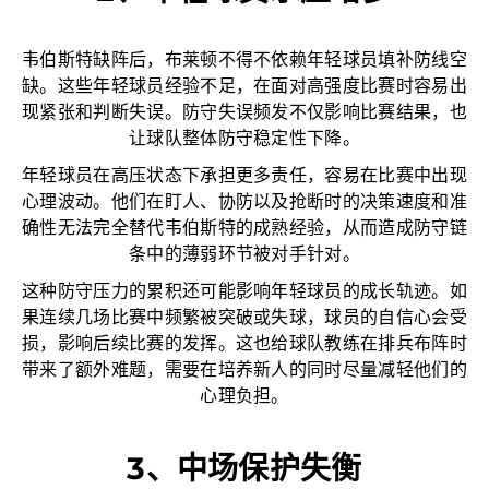
韦伯斯特缺阵后，布莱顿不得不依赖年轻球员填补防线空
缺。这些年轻球员经验不足，在面对高强度比赛时容易出
现紧张和判断失误。防守失误频发不仅影响比赛结果，也
让球队整体防守稳定性下降。
年轻球员在高压状态下承担更多责任，容易在比赛中出现
心理波动。他们在盯人、协防以及抢断时的决策速度和准
确性无法完全替代韦伯斯特的成熟经验，从而造成防守链
条中的薄弱环节被对手针对。
这种防守压力的累积还可能影响年轻球员的成长轨迹。如
果连续几场比赛中频繁被突破或失球，球员的自信心会受
损，影响后续比赛的发挥。这也给球队教练在排兵布阵时
带来了额外难题，需要在培养新人的同时尽量减轻他们的
心理负担。
3、中场保护失衡