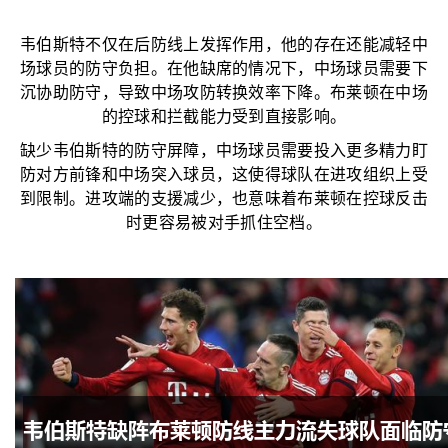
韦伯斯特不仅在后防线上发挥作用，他的存在还能减轻中
场球员的防守负担。在他缺席的情况下，中场球员需要下
沉协助防守，导致中场攻防转换效率下降。布莱顿在中场
的控球和拦截能力受到直接影响。
缺少韦伯斯特的防守屏障，中场球员需要投入更多精力盯
防对方前锋和中场突入球员，这使得球队在进攻组织上受
到限制。进攻端的支援减少，也意味着布莱顿在控球反击
时更容易被对手抓住空档。