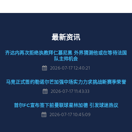
最新资讯
齐达内再次拒绝执教拜仁慕尼黑 外界猜测他或在等待法国
队主帅机会
2026-07-17 12:40:21
马竞正式签约勒诺尔芒加强中场实力力求挑战新赛季荣誉
2026-07-17 11:43:33
首尔FC宣布签下前曼联球星林加德 引发球迷热议
2026-07-17 10:45:09