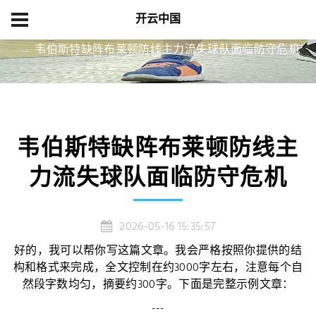
开云中国
首页
资讯中心
韦伯斯特缺阵布莱顿防线主力流失球队面临防守危机
韦伯斯特缺阵布莱顿防线主
力流失球队面临防守危机
2026-05-16 15:35:57
好的，我可以帮你写这篇文章。我会严格按照你提供的结
构和格式来完成，全文控制在约3000字左右，注意每个自
然段字数均匀，摘要约300字。下面是完整示例文章：
---