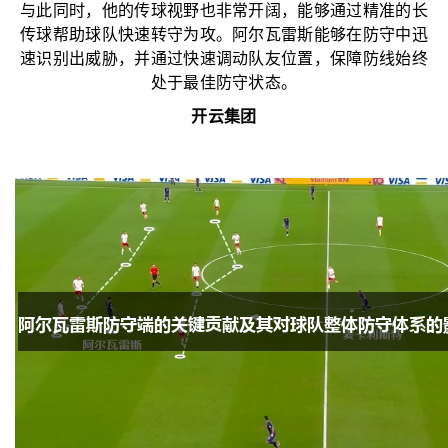
与此同时，他的传球视野也非常开阔，能够通过精准的长
传球帮助球队快速转守为攻。阿尔瓦雷斯能够在防守中迅
速识别出威胁，并通过快速调动队友位置，保障防线始终
处于最佳防守状态。
开云集团