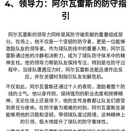
4、领导力：阿尔瓦雷斯的防守指
引
阿尔瓦雷斯的领导力同样是其防守端贡献的重要组成部
分。在场上，他不仅是一个坚韧的防守者，更是一位能够
激励队友的领导者。作为球队防线中的重要人物，阿尔瓦
雷斯通过他的冷静和决断力，成为了球队防守体系中的精
神支柱。他的领导力帮助队友保持专注，特别是在防守过
程中，当球队遭遇压力时，阿尔瓦雷斯总能迅速作出反
应，并在关键时刻指引队友化解危机。
不仅如此，阿尔瓦雷斯还通过个人的表现，激励着整个防
线的士气。他以身作则，保持强烈的职业态度和拼搏精
神，无论在场上还是场下，他的言传身教都让队友们感受
到责任与使命。在防守最为艰难的时刻，阿尔瓦雷斯总是
能够用他的沉稳和坚韧，带领球队度过困境，这种精神上
的引领，极大地提升了球队的防守集体性。