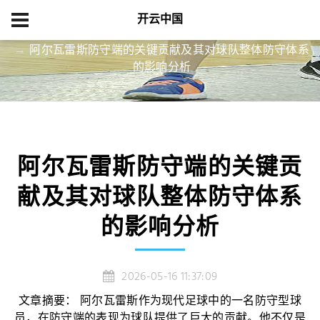
开云中国
首页
资讯中心
阿尔瓦雷斯防守端的关键贡献及其对球队整体防守体系
的影响分析
阿尔瓦雷斯防守端的关键贡
献及其对球队整体防守体系
的影响分析
2026-05-16 11:37:09
文章摘要： 阿尔瓦雷斯作为现代足球中的一名防守型球
员，在防守端的表现为球队提供了巨大的贡献。他不仅是