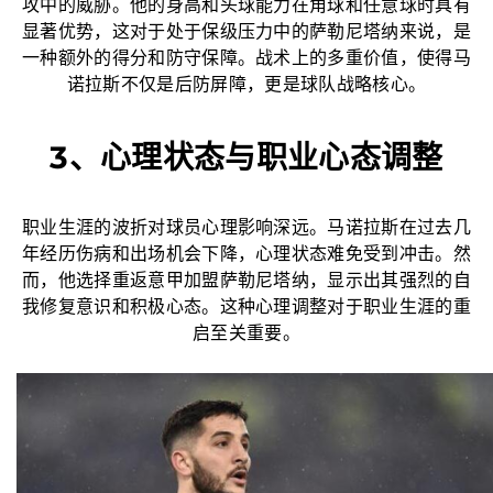
攻中的威胁。他的身高和头球能力在角球和任意球时具有
显著优势，这对于处于保级压力中的萨勒尼塔纳来说，是
一种额外的得分和防守保障。战术上的多重价值，使得马
诺拉斯不仅是后防屏障，更是球队战略核心。
3、心理状态与职业心态调整
职业生涯的波折对球员心理影响深远。马诺拉斯在过去几
年经历伤病和出场机会下降，心理状态难免受到冲击。然
而，他选择重返意甲加盟萨勒尼塔纳，显示出其强烈的自
我修复意识和积极心态。这种心理调整对于职业生涯的重
启至关重要。