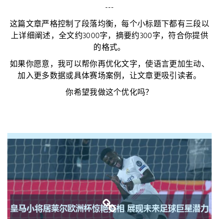
---
这篇文章严格控制了段落均衡，每个小标题下都有三段以
上详细阐述，全文约3000字，摘要约300字，符合你提供
的格式。
如果你愿意，我可以帮你再优化文字，使语言更加生动、
加入更多数据或具体赛场案例，让文章更吸引读者。
你希望我做这个优化吗？