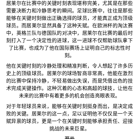
居莱尔在比赛中的关键时刻表现堪称完美，尤其是在那些
需要决断力和冷静思考的瞬间。足球比赛中，往往是那些
能够在关键时刻做出正确选择的球员，才能真正成为顶级
球员。而居莱尔显然具备了这种天赋。在欧洲杯的淘汰赛
中，英格兰队与德国队的对决中，居莱尔在比赛的最后时
刻打入了一个决定性的进球，这一进球不仅帮助球队拿下
了比赛，也成为了他在国际赛场上证明自己的标志性时
刻。
他在关键时刻的冷静处理和精准判断，令人想起了许多历
史上的顶级球员。居莱尔的球场智商非常高，他能在激烈
的比赛中保持冷静，不轻易做出失误，而是凭借出色的技
术完成关键操作。这种沉着的心态和高超的球技，让他在
未来的比赛中有着更多的机会创造亮眼表现。
对于年轻球员来说，能够在关键时刻挺身而出，是决定成
败的关键。居莱尔的这一点，足以证明他不仅仅是一个天
赋异禀的球员，更是一个在关键时刻能够承担责任、迎接
挑战的未来巨星。