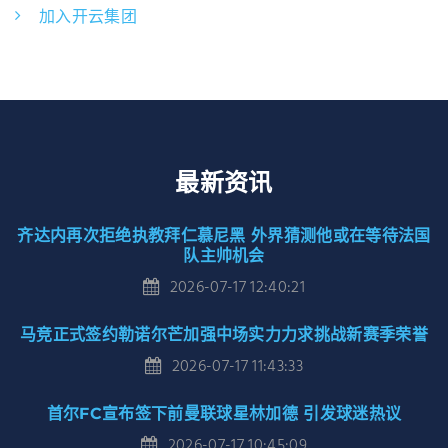
加入开云集团
最新资讯
齐达内再次拒绝执教拜仁慕尼黑 外界猜测他或在等待法国
队主帅机会
2026-07-17 12:40:21
马竞正式签约勒诺尔芒加强中场实力力求挑战新赛季荣誉
2026-07-17 11:43:33
首尔FC宣布签下前曼联球星林加德 引发球迷热议
2026-07-17 10:45:09