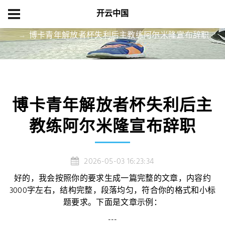
开云中国
首页
资讯中心
博卡青年解放者杯失利后主教练阿尔米隆宣布辞职
博卡青年解放者杯失利后主
教练阿尔米隆宣布辞职
2026-05-03 16:23:34
好的，我会按照你的要求生成一篇完整的文章，内容约
3000字左右，结构完整，段落均匀，符合你的格式和小标
题要求。下面是文章示例：
---