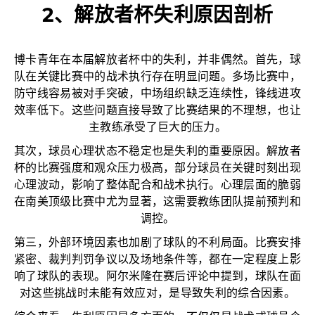
2、解放者杯失利原因剖析
博卡青年在本届解放者杯中的失利，并非偶然。首先，球
队在关键比赛中的战术执行存在明显问题。多场比赛中，
防守线容易被对手突破，中场组织缺乏连续性，锋线进攻
效率低下。这些问题直接导致了比赛结果的不理想，也让
主教练承受了巨大的压力。
其次，球员心理状态不稳定也是失利的重要原因。解放者
杯的比赛强度和观众压力极高，部分球员在关键时刻出现
心理波动，影响了整体配合和战术执行。心理层面的脆弱
在南美顶级比赛中尤为显著，这需要教练团队提前预判和
调控。
第三，外部环境因素也加剧了球队的不利局面。比赛安排
紧密、裁判判罚争议以及场地条件等，都在一定程度上影
响了球队的表现。阿尔米隆在赛后评论中提到，球队在面
对这些挑战时未能有效应对，是导致失利的综合因素。