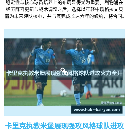
稳定性与核心球员培养上的布局显得尤为重要。利物浦在
经历阵容更新与战术调整之后，选择以年轻中场格拉文贝
赫为未来建队核心，并与其完成长达六年的续约，将合同...
卡里克执教米堡展现强攻风格球队进攻