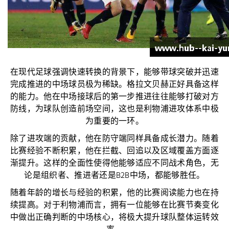
在现代足球强调快速转换的背景下，能够带球突破并迅速
完成推进的中场球员极为稀缺。格拉文贝赫正好具备这样
的能力。他在中场接球后的第一步推进往往能够打破对方
防线，为球队创造前场空间，这也是利物浦进攻体系中极
为重要的一环。
除了进攻端的贡献，他在防守端同样具备成长潜力。随着
比赛经验不断积累，他在拦截、回追以及区域覆盖方面逐
渐提升。这样的全面性使得他能够适应不同战术角色，无
论是组织者、推进者还是B2B中场，都能够胜任。
随着年龄的增长与经验的积累，他的比赛阅读能力也在持
续提高。对于利物浦而言，拥有一位能够在比赛节奏变化
中做出正确判断的中场核心，将极大提升球队整体运转效