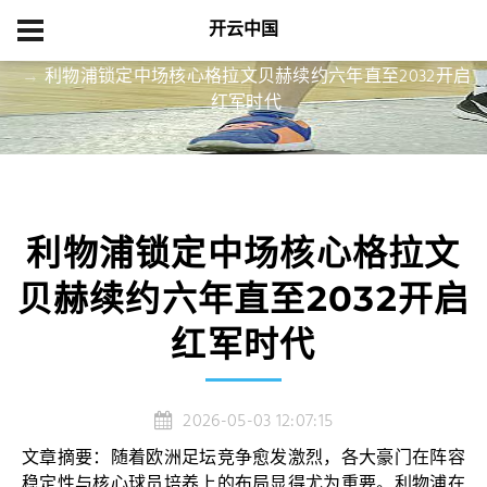
开云中国
首页
资讯中心
利物浦锁定中场核心格拉文贝赫续约六年直至2032开启
红军时代
利物浦锁定中场核心格拉文
贝赫续约六年直至2032开启
红军时代
2026-05-03 12:07:15
文章摘要：随着欧洲足坛竞争愈发激烈，各大豪门在阵容
稳定性与核心球员培养上的布局显得尤为重要。利物浦在