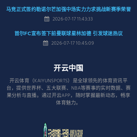
马竞正式签约勒诺尔芒加强中场实力力求挑战新赛季荣誉
2026-07-17 11:43:33
首尔FC宣布签下前曼联球星林加德 引发球迷热议
2026-07-17 10:45:09
开云中国
开云体育（KAIYUNSPORTS）是全球领先的体育资讯平
台，提供世界杯、五大联赛、NBA等赛事的实时数据、赛
果分析与直播。通过开云APP，随时掌握最新动态，畅享
体育魅力。