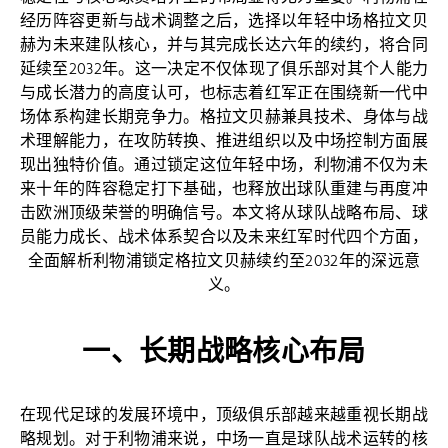
经历阵容更新与战术调整之后，选择以年轻中场格拉文贝
赫为未来建队核心，并与其完成长达六年的续约，将合同
延续至2032年。这一决定不仅体现了俱乐部对其个人能力
与成长潜力的高度认可，也标志着红军正在围绕新一代中
场体系构建长期竞争力。格拉文贝赫兼具技术、身体与战
术理解能力，在攻防转换、推进组织以及中场控制方面展
现出独特价值。通过锁定这位年轻中场，利物浦不仅为未
来十年的阵容稳定打下基础，也释放出球队重建与再度冲
击欧洲顶级荣誉的明确信号。本文将从球队战略布局、球
员能力成长、战术体系契合以及未来红军时代四个方面，
全面解析利物浦锁定格拉文贝赫续约至2032年的深远意
义。
一、长期战略核心布局
在现代足球的发展环境中，顶级俱乐部越来越重视长期战
略规划。对于利物浦来说，中场一直是球队战术运转的核