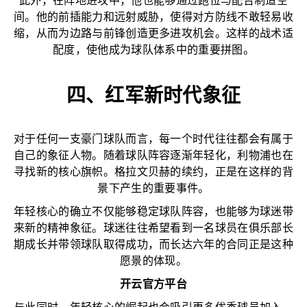
此外，在阵地进攻中，他也能够通过跑位与配合制造空
间。他的前插能力和远射威胁，使得对方防线不敢轻易收
缩，从而为边路与前锋创造更多进攻机会。这样的战术适
配度，使他成为球队体系中的重要拼图。
四、红军新时代象征
对于任何一支豪门球队而言，每一个时代往往都会有属于
自己的象征人物。随着球队阵容逐渐年轻化，利物浦也在
寻找新的核心旗帜。格拉文贝赫的续约，正是在这样的背
景下产生的重要事件。
年轻核心的确立不仅能够稳定球队阵容，也能够为球迷带
来新的精神象征。球迷往往希望看到一名球员在俱乐部长
期成长并带领球队取得成功，而长达六年的合同正是这种
愿景的体现。
开云官方平台