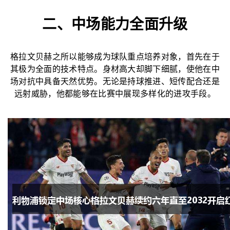
二、中场能力全面升级
格拉文贝赫之所以能够成为球队重点培养对象，首先在于
其极为全面的技术特点。身材高大却脚下细腻，使他在中
场对抗中具备天然优势。无论是持球推进、短传配合还是
远射威胁，他都能够在比赛中展现多样化的进攻手段。