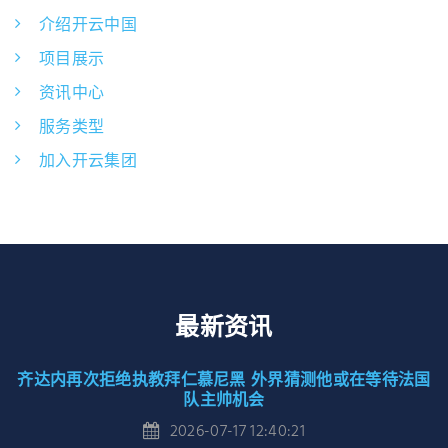
介绍开云中国
项目展示
资讯中心
服务类型
加入开云集团
最新资讯
齐达内再次拒绝执教拜仁慕尼黑 外界猜测他或在等待法国
队主帅机会
2026-07-17 12:40:21