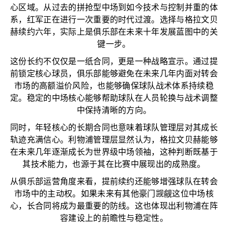
心区域。从过去的拼抢型中场到如今技术与控制并重的体
系，红军正在进行一次重要的时代过渡。选择与格拉文贝
赫续约六年，实际上是俱乐部在未来十年发展蓝图中的关
键一步。
这份长约不仅仅是一纸合同，更是一种战略宣示。通过提
前锁定核心球员，俱乐部能够避免在未来几年内面对转会
市场的高额溢价风险，也能够确保球队战术体系持续稳
定。稳定的中场核心能够帮助球队在人员轮换与战术调整
中保持清晰的方向。
同时，年轻核心的长期合同也意味着球队管理层对其成长
轨迹充满信心。利物浦管理层显然认为，格拉文贝赫能够
在未来几年逐渐成长为世界级中场领袖，这种判断既基于
其技术能力，也源于其在比赛中展现出的成熟度。
从俱乐部运营角度来看，提前续约还能够增强球队在转会
市场中的主动权。如果未来有其他豪门觊觎这位中场核
心，长合同将成为最重要的防线。这也体现出利物浦在阵
容建设上的前瞻性与稳定性。