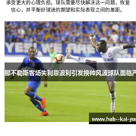
承受更大的心理负担。球队需要尽快解决这一问题，恢复
信心，并平衡好球迷的期望和实际表现之间的差距。