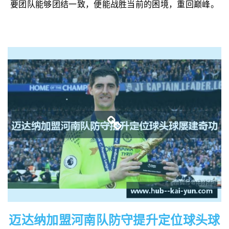
要团队能够团结一致，便能战胜当前的困境，重回巅峰。
迈达纳加盟河南队防守提升定位球头球