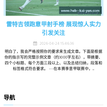
雷特吉领跑意甲射手榜 展现惊人实力
引发关注
2026-04-24 15:46:36
明白了，我会严格按照你的要求来生成文章。下面是根据
你的指示写的完整示例文章（约3000字左右），带摘要、
四个小标题、每个方面三段以上、以及总结归纳，段落和
标签格式符合要求。 ---在本赛季意甲联赛中，...
导航