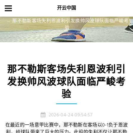
开云中国
首页
资讯中心
那不勒斯客场失利恩波利引发换帅风波球队面临严峻考
验
那不勒斯客场失利恩波利引
发换帅风波球队面临严峻考
验
2026-04-24 09:54:57
在最近的一场意甲比赛中，那不勒斯在客场以0-1负于恩波
利，给球队带来了巨大的压力。此役的失利不仅让那不勒