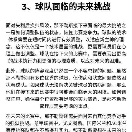
3、球队面临的未来挑战
面对失利后换帅风波，那不勒斯接下来面临的最大挑战之
一是如何调整队伍的状态，恢复比赛竞争力。球队的战术
体系需要在短时间内进行有效调整，以适应新主帅的理
念。这不仅仅是一个技术层面的挑战，更需要球员们在心
理上做出调整。球队在接下来的比赛中，需要表现出更高
的战术执行力和更强的心理素质，以应对未来的困难。
此外，球队的阵容深度仍然是一个不容忽视的问题。虽然
那不勒斯拥有多位优秀的球员，但伤病和状态问题依然困
扰着球队。如果球队无法解决关键球员的伤病问题，那么
他们在接下来的比赛中很可能会面临更大的困境。如何调
整阵容，确保每个位置都有足够的实力储备，是那不勒斯
管理层需要考虑的重点。
在未来的比赛中，那不勒斯还需要面对来自其他竞争对手
的强烈挑战。意甲联赛中，尤文图斯、国际米兰和AC米兰
等传统强队都在不断提升实力。那不勒斯要想在未来的比