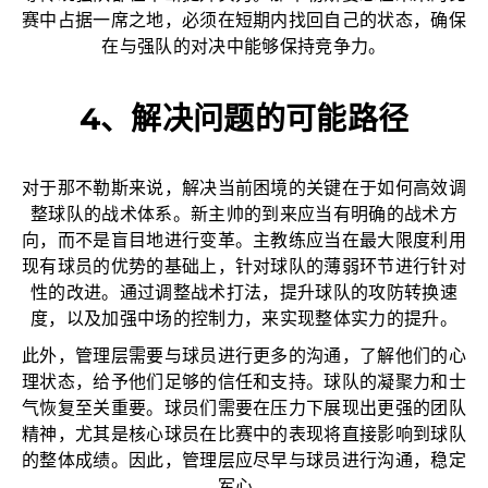
赛中占据一席之地，必须在短期内找回自己的状态，确保
在与强队的对决中能够保持竞争力。
4、解决问题的可能路径
对于那不勒斯来说，解决当前困境的关键在于如何高效调
整球队的战术体系。新主帅的到来应当有明确的战术方
向，而不是盲目地进行变革。主教练应当在最大限度利用
现有球员的优势的基础上，针对球队的薄弱环节进行针对
性的改进。通过调整战术打法，提升球队的攻防转换速
度，以及加强中场的控制力，来实现整体实力的提升。
此外，管理层需要与球员进行更多的沟通，了解他们的心
理状态，给予他们足够的信任和支持。球队的凝聚力和士
气恢复至关重要。球员们需要在压力下展现出更强的团队
精神，尤其是核心球员在比赛中的表现将直接影响到球队
的整体成绩。因此，管理层应尽早与球员进行沟通，稳定