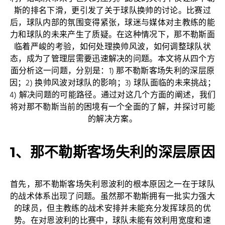
斯的排名下滑，更引发了关于球队换帅的讨论。比赛过
后，球队内部的氛围变得紧张，球迷与媒体对主教练的能
力和球队的未来产生了质疑。在这种情况下，那不勒斯面
临着严峻的考验，如何处理换帅风波，如何调整球队状
态，成为了管理层需要迅速解决的问题。本文将从四个方
面分析这一问题，分别是：1) 那不勒斯客场失利的深层原
因；2) 换帅风波对球队的影响；3) 球队面临的未来挑战；
4) 解决问题的可能路径。通过对这几个方面的阐述，我们
将对那不勒斯当前的困境有一个全面的了解，并探讨可能
的解决方案。
1、那不勒斯客场失利的深层原因
首先，那不勒斯客场失利恩波利的根本原因之一在于球队
的战术体系出现了问题。虽然那不勒斯拥有一批实力强大
的球员，但主教练的战术安排并未能充分发挥球员的优
势。在对恩波利的比赛中，球队未能有效利用宽度和速