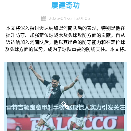
屡建奇功
2026-04-23 16:01:06
本文将深入探讨迈达纳加盟河南队后的表现，特别是他在
提升防守、加强定位球战术及头球攻防方面的贡献。自从
迈达纳加入河南队后，他以其出色的防守能力和在定位球
及头球方面的优势，成为了球队重要的防线支柱。本文将...