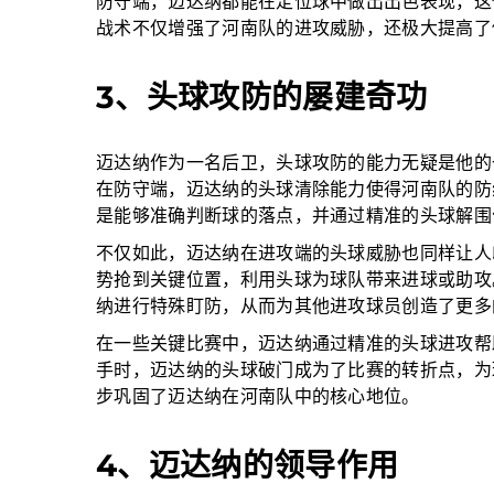
防守端，迈达纳都能在定位球中做出出色表现，这
战术不仅增强了河南队的进攻威胁，还极大提高了
3、头球攻防的屡建奇功
迈达纳作为一名后卫，头球攻防的能力无疑是他的
在防守端，迈达纳的头球清除能力使得河南队的防
是能够准确判断球的落点，并通过精准的头球解围
不仅如此，迈达纳在进攻端的头球威胁也同样让人
势抢到关键位置，利用头球为球队带来进球或助攻
纳进行特殊盯防，从而为其他进攻球员创造了更多
在一些关键比赛中，迈达纳通过精准的头球进攻帮
手时，迈达纳的头球破门成为了比赛的转折点，为
步巩固了迈达纳在河南队中的核心地位。
4、迈达纳的领导作用