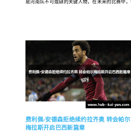
是河南队不可或缺的关键人物，在未来的比赛中，
费利佩·安德森拒绝续约拉齐奥 转会帕尔
梅拉斯开启巴西新篇章