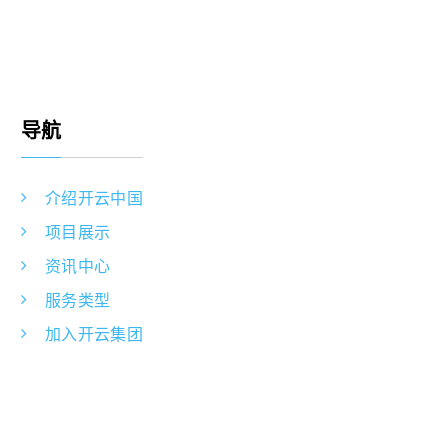
导航
介绍开云中国
项目展示
资讯中心
服务类型
加入开云集团