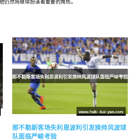
他仍然将继续扮演着重要的角色。
那不勒斯客场失利恩波利引发换帅风波球
队面临严峻考验