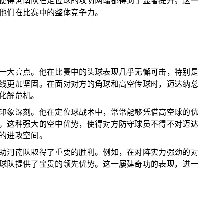
使得河南队在定位球的攻防两端都得到了显著提升。这一
他们在比赛中的整体竞争力。
一大亮点。他在比赛中的头球表现几乎无懈可击，特别是
线更加坚固。在面对对方的角球和高空传球时，迈达纳总
化解危机。
印象深刻。他在定位球战术中，常常能够凭借高空球的优
。这种强大的空中优势，使得对方防守球员不得不对迈达
的进攻空间。
助河南队取得了重要的胜利。例如，在对阵实力强劲的对
球队提供了宝贵的领先优势。这一屡建奇功的表现，进一