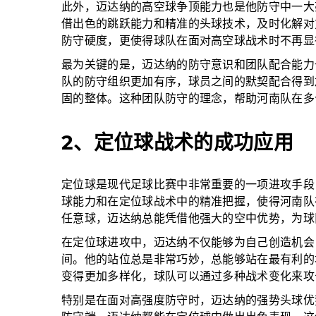
此外，迈达纳的高空球争顶能力也是他防守中一大
借出色的跳跃能力和精准的头球技术，及时化解对
防守硬度，更使得球队在面对高空球战术时不再显
最为关键的是，迈达纳的防守意识和团队配合能力
队的防守组织更加有序，球员之间的默契配合得到
固的整体。这种团队防守的理念，帮助河南队在多
2、定位球战术的成功应用
定位球是现代足球比赛中非常重要的一项进攻手段
球能力和在定位球战术中的精准把握，使得河南队
任意球，迈达纳总能凭借他强大的空中优势，为球
在定位球进攻中，迈达纳不仅能够为自己创造机会
间。他的站位总是非常巧妙，总能够站在最有利的
变得更加多样化，球队可以通过多种战术变化来攻
特别是在面对高强度防守时，迈达纳的强势头球优