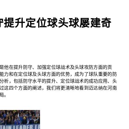
守提升定位球头球屡建奇
是他在提升防守、加强定位球战术及头球攻防方面的贡
能力和在定位球及头球方面的优势，成为了球队重要的防
分析，包括防守水平的提升、定位球战术的成功应用、头
过这四个方面的阐述，我们将更清晰地看到迈达纳在河南
局。