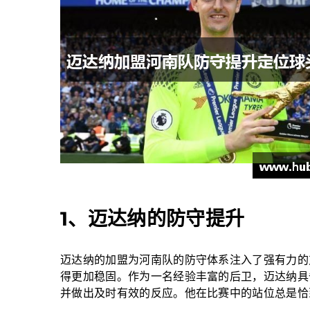
1、迈达纳的防守提升
迈达纳的加盟为河南队的防守体系注入了强有力的
得更加稳固。作为一名经验丰富的后卫，迈达纳具
并做出及时有效的反应。他在比赛中的站位总是恰