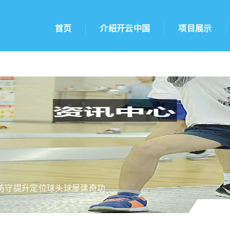
首页
介绍开云中国
项目展示
防守提升定位球头球屡建奇功