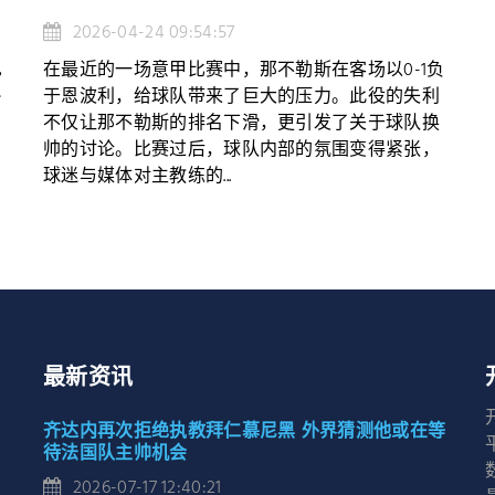
2026-04-24 09:54:57
巴
在最近的一场意甲比赛中，那不勒斯在客场以0-1负
·
于恩波利，给球队带来了巨大的压力。此役的失利
不仅让那不勒斯的排名下滑，更引发了关于球队换
帅的讨论。比赛过后，球队内部的氛围变得紧张，
球迷与媒体对主教练的...
最新资讯
齐达内再次拒绝执教拜仁慕尼黑 外界猜测他或在等
待法国队主帅机会
2026-07-17 12:40:21