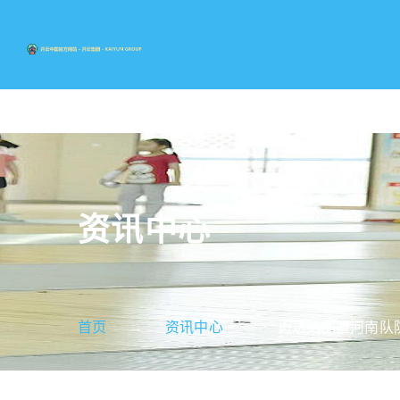
资讯中心
首页
资讯中心
迈达纳加盟河南队