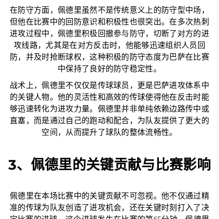
在防守方面，佩德里虽然不是传统意义上的防守型中场，
但他在比赛中的回防意识和积极性也很突出。在多次热刺
进攻过程中，佩德里积极回撤参与防守，切断了对方的进
攻线路，尤其是在对方反击时，他能够迅速组织人员回
防，并及时抢断球权，这种积极的防守态度为巴萨在比赛
中保持了良好的防守稳定性。
战术上，佩德里不仅仅是传球球员，更是巴萨进攻体系中
的关键人物。他的灵活性和高效的传球使得他在反击时能
够迅速转化为进攻力量。佩德里并非单纯依赖边路传中或
直塞，而是通过自己的跑动和配合，为队友提供了更大的
空间，从而提升了球队的整体流畅性。
3、佩德里的关键贡献与比赛影响
佩德里在本场比赛中的关键贡献不可忽视。他不仅通过精
准的传球为队友创造了进攻机会，还在关键时刻打入了决