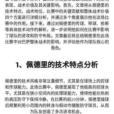
表现、战术价值及其关键影响。首先，文章将从佩德里的
技术特点、战术地位、比赛中的关键贡献和整体战术价值
四个方面进行详细分析，并通过多个角度展示他在这场比
赛中的作用。接下来，通过对佩德里的传球、带球、抢断
等具体技术动作的解析，进一步说明他如何在比赛中影响
了球队的进攻和防守布局。文章最后将总结佩德里在此场
比赛中对巴萨整体战术的影响，并评估他作为球队核心的
角色。
1、佩德里的技术特点分析
佩德里的技术风格非常注重细节，尤其是在球场上的控球
和传球能力。此场比赛中，佩德里展现了他极高的控球水
平，尤其是在狭小空间内的处理球能力，使得他能在热刺
的高压防守下保持冷静。在比赛的前20分钟，佩德里接球
后频繁利用小范围内的转身与假动作摆脱防守球员，从而
为队友创造了多次进攻机会。