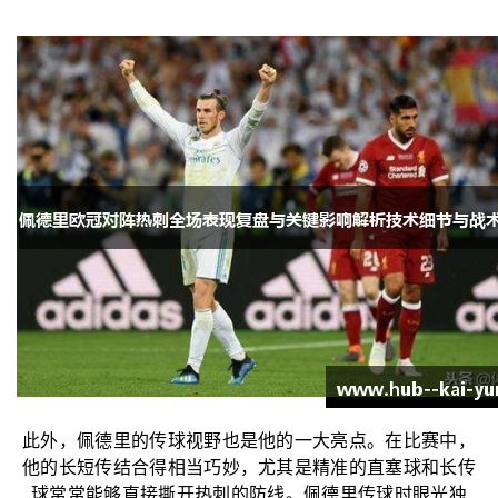
此外，佩德里的传球视野也是他的一大亮点。在比赛中，
他的长短传结合得相当巧妙，尤其是精准的直塞球和长传
球常常能够直接撕开热刺的防线。佩德里传球时眼光独