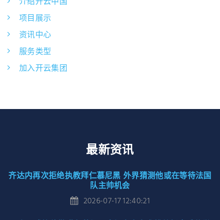
介绍开云中国
项目展示
资讯中心
服务类型
加入开云集团
最新资讯
齐达内再次拒绝执教拜仁慕尼黑 外界猜测他或在等待法国
队主帅机会
2026-07-17 12:40:21