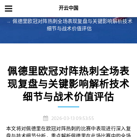
开云中国
首页
项目展示
佩德里欧冠对阵热刺全场表现复盘与关键影响解析技术
细节与战术价值评估
佩德里欧冠对阵热刺全场表
现复盘与关键影响解析技术
细节与战术价值评估
2026-03-13 09:53:55
本文将对佩德里在欧冠对阵热刺的比赛中表现进行深入复
盘与技术细节分析，重点解析佩德里在此场比赛中的全场