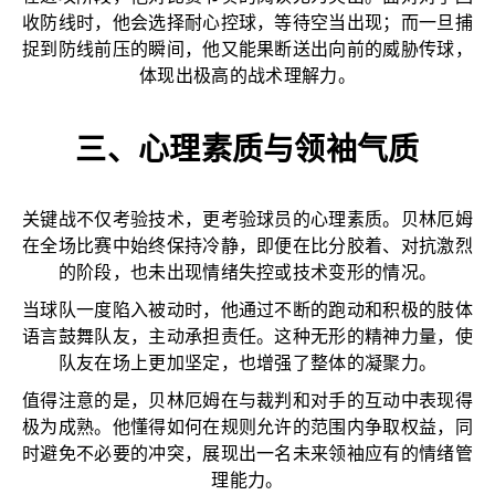
收防线时，他会选择耐心控球，等待空当出现；而一旦捕
捉到防线前压的瞬间，他又能果断送出向前的威胁传球，
体现出极高的战术理解力。
三、心理素质与领袖气质
关键战不仅考验技术，更考验球员的心理素质。贝林厄姆
在全场比赛中始终保持冷静，即便在比分胶着、对抗激烈
的阶段，也未出现情绪失控或技术变形的情况。
当球队一度陷入被动时，他通过不断的跑动和积极的肢体
语言鼓舞队友，主动承担责任。这种无形的精神力量，使
队友在场上更加坚定，也增强了整体的凝聚力。
值得注意的是，贝林厄姆在与裁判和对手的互动中表现得
极为成熟。他懂得如何在规则允许的范围内争取权益，同
时避免不必要的冲突，展现出一名未来领袖应有的情绪管
理能力。