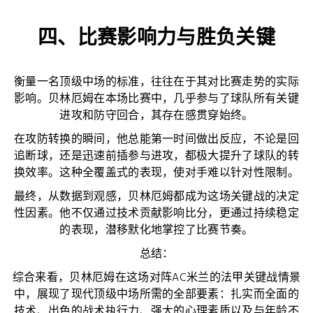
四、比赛影响力与胜负关键
衡量一名顶级中场的标准，往往在于其对比赛走势的实际
影响。贝林厄姆在本场比赛中，几乎参与了球队所有关键
进攻和防守回合，其存在感贯穿始终。
在攻防转换的瞬间，他总能第一时间做出反应，不论是回
追断球，还是迅速前插参与进攻，都极大提升了球队的转
换效率。这种全覆盖式的表现，使对手难以针对性限制。
最终，从数据到观感，贝林厄姆都成为这场关键战的决定
性因素。他不仅通过技术贡献影响比分，更通过持续稳定
的表现，潜移默化地掌控了比赛节奏。
总结：
综合来看，贝林厄姆在这场对阵AC米兰的法甲关键战情景
中，展现了现代顶级中场所需的全部要素：扎实而全面的
技术、出色的战术执行力、强大的心理素质以及与年龄不