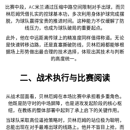
比赛中段，AC米兰通过压缩中路空间限制对手出球，而贝
林厄姆凭借扎实的控球基本功，多次利用身体护球完成摆
脱，为球队赢得宝贵的推进时间。这种能力不仅缓解了防
线压力，也成为球队破局的重要起点。
此外，他在中远距离传球上的精准度同样值得称道。无论
是快速转移边路，还是直塞撕破防线，贝林厄姆都能够根
据场上形势做出最合理的技术选择，体现出其技术与判断
的高度统一。
二、战术执行与比赛阅读
从战术层面看，贝林厄姆在本场比赛中承担着多重角色。
他既是防守时的中场屏障，也是进攻发起阶段的核心枢
纽，在教练的整体部署中起到了承上启下的关键作用。
当球队采取高位逼抢策略时，贝林厄姆的站位极为聪明，
总能出现在对手最难出球的线路上。他并不盲目上抢，而